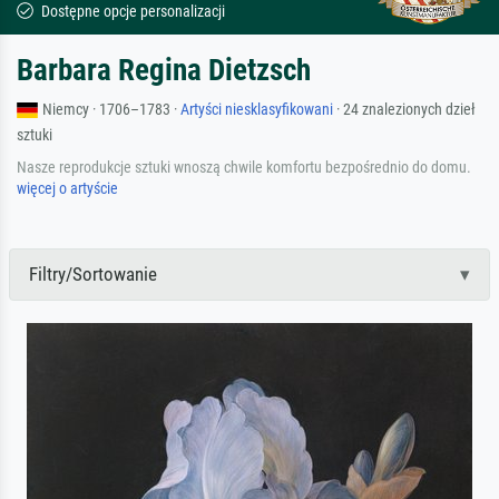
Dostępne opcje personalizacji
Barbara Regina Dietzsch
Niemcy · 1706–1783 ·
Artyści niesklasyfikowani
· 24 znalezionych dzieł
sztuki
Nasze reprodukcje sztuki wnoszą chwile komfortu bezpośrednio do domu.
więcej o artyście
Filtry/Sortowanie