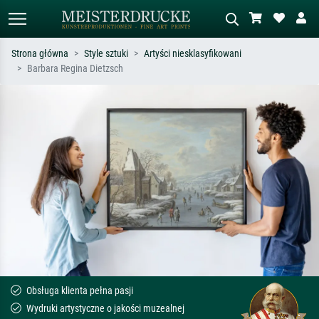
Strona główna
Style sztuki
Artyści niesklasyfikowani
Barbara Regina Dietzsch
Wyszukiwanie standardowe
Wyszukiwanie obrazów AI
Szukaj wg artysty, tytułu lub stylu – np.
Opisz scenę – np. zielona łąka,
Monet, Gwiaździsta noc,
abstrakcja z czerwienią, ciemny olej,
impresjonizm, fala Hokusaia, akt.
stojący akt obok drzewa.
Obsługa klienta pełna pasji
Wydruki artystyczne o jakości muzealnej