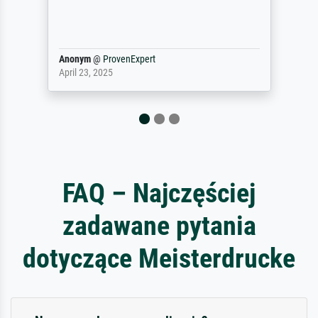
maakt (bvb zo
Waarom duidt u
ProvenExpert
philip
@
Proven
025
September 23, 
FAQ – Najczęściej
zadawane pytania
dotyczące Meisterdrucke