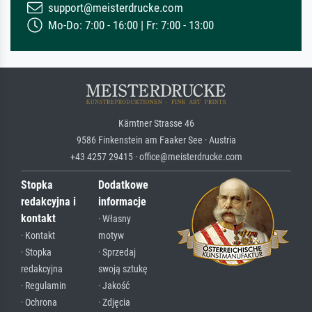
support@meisterdrucke.com
Mo-Do: 7:00 - 16:00 | Fr: 7:00 - 13:00
Kärntner Strasse 46
9586 Finkenstein am Faaker See · Austria
+43 4257 29415 · office@meisterdrucke.com
Stopka
Dodatkowe
redakcyjna i
informacje
kontakt
· Własny
· Kontakt
motyw
· Stopka
· Sprzedaj
redakcyjna
swoją sztukę
· Regulamin
· Jakość
· Ochrona
· Zdjęcia