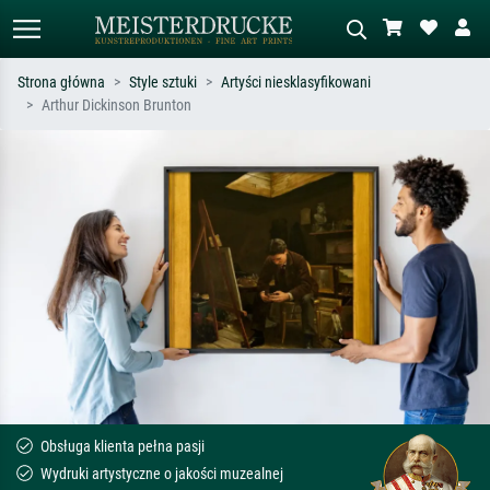
Strona główna
Style sztuki
Artyści niesklasyfikowani
Arthur Dickinson Brunton
Wyszukiwanie standardowe
Wyszukiwanie obrazów AI
Szukaj wg artysty, tytułu lub stylu – np.
Opisz scenę – np. zielona łąka,
Monet, Gwiaździsta noc,
abstrakcja z czerwienią, ciemny olej,
impresjonizm, fala Hokusaia, akt.
stojący akt obok drzewa.
Obsługa klienta pełna pasji
Wydruki artystyczne o jakości muzealnej