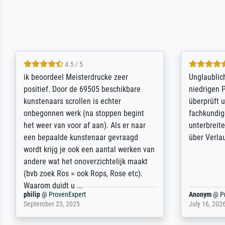
5 / 5
Die Zufriedenheit ist auch nicht dadurch
Excellent 
getrübt, dass das Bild entgegen einer
selection,
angegebenen Lieferanschrift (sollte
were easy, 
eine Überraschung für die normannische
the item it
Ehefrau sein zum Hochzeits- gleichzeitig
am based i
auch Geburtstag sein) doch nach zu
searching f
Hause zugestellt wurde.
impressed 
quality.
Jürgen
@
ProvenExpert
SJL
@
Prove
April 22, 2026
December 2,