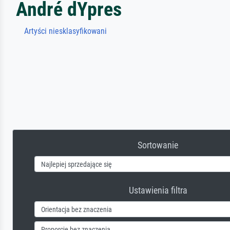
André dYpres
Artyści niesklasyfikowani
Sortowanie
Ustawienia filtra