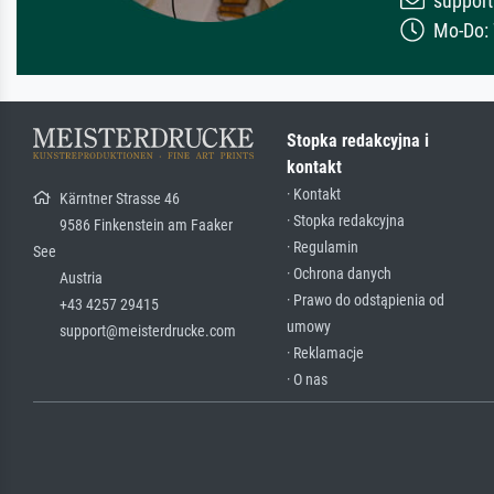
support
Mo-Do: 7
Stopka redakcyjna i
kontakt
· Kontakt
Kärntner Strasse 46
· Stopka redakcyjna
9586 Finkenstein am Faaker
· Regulamin
See
· Ochrona danych
Austria
· Prawo do odstąpienia od
+43 4257 29415
umowy
support@meisterdrucke.com
· Reklamacje
· O nas