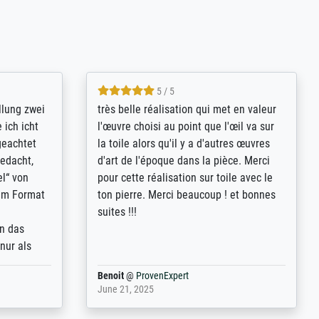
5 / 5
rives to
eine große Auswahl an Bildern und
d provides
deren Reproduktionsmöglichkeiten;
n the best
wurde sehr gut durch die einzelnen
ed by the
Bestellkriterien geführt, verständliche
st
Erklärungen, z.B. mit Bilddarstellungen,
 from, and
werde auf jeden Fall meine guten
 also with
Erfahrungen weitergeben.
t in that
ded!
Anonym
@
ProvenExpert
May 13, 2026