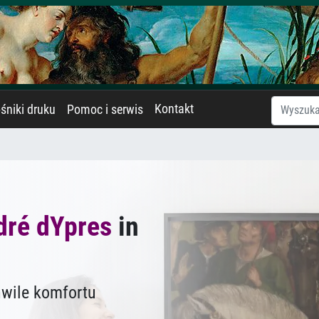
Kontakt
śniki druku
Pomoc i serwis
dré dYpres
in
hwile komfortu