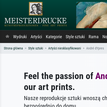
Wydruki
Artyści
Kategorie
Style sztuki
Rama
No
Strona główna
Style sztuki
Artyści niesklasyfikowani
André dYpres
Feel the passion of
An
our art prints.
Nasze reprodukcje sztuki wnoszą c
bezpośrednio do domu.