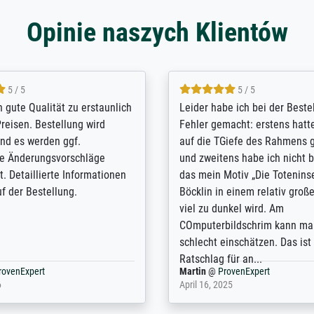
Opinie naszych Klientów
5 / 5
5 / 5
/ Highly recommended. The
The team at Meisterdrucke st
 ordering and payment process
meet its clients demands, an
shipping was efficient and
expert advice on how to obtai
self exceeds expectations. I
results for the prints request
n the UK and found the site
client. The company has a va
or a specific print - I am very
repertoire of prints to choose
with the service and the
will provide excellent service
regards to prints which are no
repertoire. Highly recommen
nExpert
Anonym
@
ProvenExpert
 2025
April 22, 2026