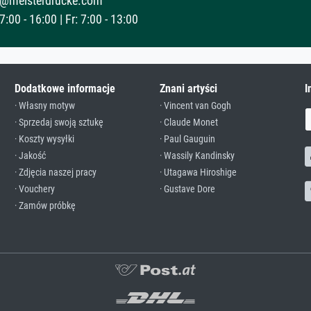
@meisterdrucke.com
:00 - 16:00 | Fr: 7:00 - 13:00
Dodatkowe informacje
Znani artyści
I
· Własny motyw
· Vincent van Gogh
· Sprzedaj swoją sztukę
· Claude Monet
· Koszty wysyłki
· Paul Gauguin
· Jakość
· Wassily Kandinsky
· Zdjęcia naszej pracy
· Utagawa Hiroshige
· Vouchery
· Gustave Dore
· Zamów próbkę