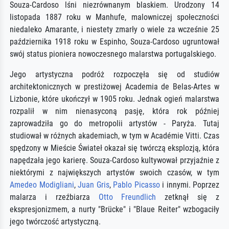
Souza-Cardoso lśni niezrównanym blaskiem. Urodzony 14
listopada 1887 roku w Manhufe, malowniczej społeczności
niedaleko Amarante, i niestety zmarły o wiele za wcześnie 25
października 1918 roku w Espinho, Souza-Cardoso ugruntował
swój status pioniera nowoczesnego malarstwa portugalskiego.
Jego artystyczna podróż rozpoczęła się od studiów
architektonicznych w prestiżowej Academia de Belas-Artes w
Lizbonie, które ukończył w 1905 roku. Jednak ogień malarstwa
rozpalił w nim nienasyconą pasję, która rok później
zaprowadziła go do metropolii artystów - Paryża. Tutaj
studiował w różnych akademiach, w tym w Académie Vitti. Czas
spędzony w Mieście Świateł okazał się twórczą eksplozją, która
napędzała jego karierę. Souza-Cardoso kultywował przyjaźnie z
niektórymi z największych artystów swoich czasów, w tym
Amedeo Modigliani
,
Juan Gris
,
Pablo Picasso
i innymi. Poprzez
malarza i rzeźbiarza
Otto Freundlich
zetknął się z
ekspresjonizmem, a nurty "Brücke" i "Blaue Reiter" wzbogaciły
jego twórczość artystyczną.