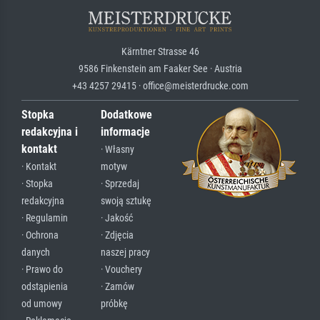
Kärntner Strasse 46
9586 Finkenstein am Faaker See · Austria
+43 4257 29415 · office@meisterdrucke.com
Stopka
Dodatkowe
redakcyjna i
informacje
kontakt
· Własny
· Kontakt
motyw
· Stopka
· Sprzedaj
redakcyjna
swoją sztukę
· Regulamin
· Jakość
· Ochrona
· Zdjęcia
danych
naszej pracy
· Prawo do
· Vouchery
odstąpienia
· Zamów
od umowy
próbkę