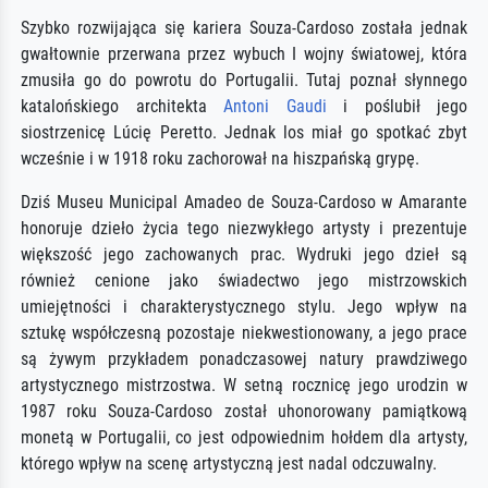
Szybko rozwijająca się kariera Souza-Cardoso została jednak
gwałtownie przerwana przez wybuch I wojny światowej, która
zmusiła go do powrotu do Portugalii. Tutaj poznał słynnego
katalońskiego architekta
Antoni Gaudi
i poślubił jego
siostrzenicę Lúcię Peretto. Jednak los miał go spotkać zbyt
wcześnie i w 1918 roku zachorował na hiszpańską grypę.
Dziś Museu Municipal Amadeo de Souza-Cardoso w Amarante
honoruje dzieło życia tego niezwykłego artysty i prezentuje
większość jego zachowanych prac. Wydruki jego dzieł są
również cenione jako świadectwo jego mistrzowskich
umiejętności i charakterystycznego stylu. Jego wpływ na
sztukę współczesną pozostaje niekwestionowany, a jego prace
są żywym przykładem ponadczasowej natury prawdziwego
artystycznego mistrzostwa. W setną rocznicę jego urodzin w
1987 roku Souza-Cardoso został uhonorowany pamiątkową
monetą w Portugalii, co jest odpowiednim hołdem dla artysty,
którego wpływ na scenę artystyczną jest nadal odczuwalny.