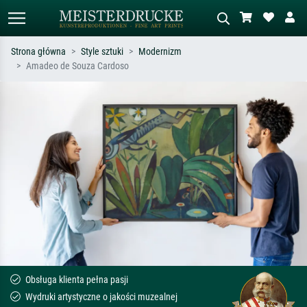
Strona główna
Style sztuki
Modernizm
Amadeo de Souza Cardoso
Wyszukiwanie standardowe
Wyszukiwanie obrazów AI
Szukaj wg artysty, tytułu lub stylu – np.
Opisz scenę – np. zielona łąka,
Monet, Gwiaździsta noc,
abstrakcja z czerwienią, ciemny olej,
impresjonizm, fala Hokusaia, akt.
stojący akt obok drzewa.
Obsługa klienta pełna pasji
Wydruki artystyczne o jakości muzealnej