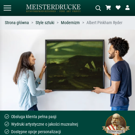
Strona główna
Style sztuki
Modernizm
Albert Pinkham Ryder
Wyszukiwanie standardowe
Wyszukiwanie obrazów AI
Szukaj wg artysty, tytułu lub stylu – np.
Opisz scenę – np. zielona łąka,
Monet, Gwiaździsta noc,
abstrakcja z czerwienią, ciemny olej,
impresjonizm, fala Hokusaia, akt.
stojący akt obok drzewa.
Obsługa klienta pełna pasji
Wydruki artystyczne o jakości muzealnej
Dostępne opcje personalizacji