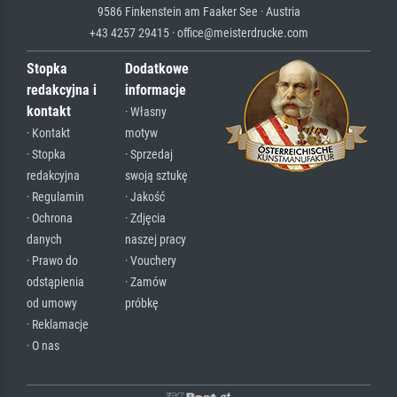
9586 Finkenstein am Faaker See · Austria
+43 4257 29415 · office@meisterdrucke.com
Stopka
Dodatkowe
redakcyjna i
informacje
kontakt
· Własny
· Kontakt
motyw
· Stopka
· Sprzedaj
redakcyjna
swoją sztukę
· Regulamin
· Jakość
· Ochrona
· Zdjęcia
danych
naszej pracy
· Prawo do
· Vouchery
odstąpienia
· Zamów
od umowy
próbkę
· Reklamacje
· O nas