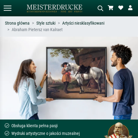
Strona główna
Style sztuki
Artyści niesklasyfikowani
Abraham Pietersz van Kalraet
Wyszukiwanie standardowe
Wyszukiwanie obrazów AI
Szukaj wg artysty, tytułu lub stylu – np.
Opisz scenę – np. zielona łąka,
Monet, Gwiaździsta noc,
abstrakcja z czerwienią, ciemny olej,
impresjonizm, fala Hokusaia, akt.
stojący akt obok drzewa.
Obsługa klienta pełna pasji
Wydruki artystyczne o jakości muzealnej