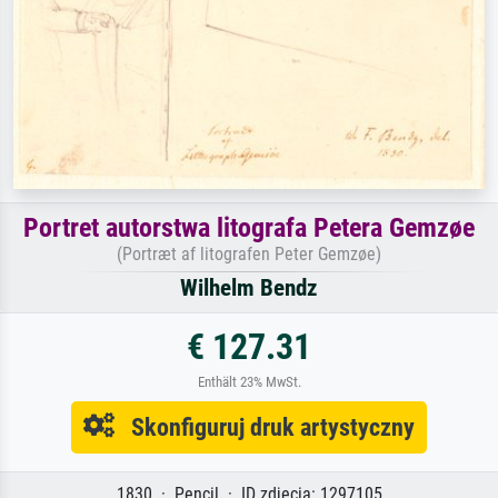
Portret autorstwa litografa Petera Gemzøe
(Portræt af litografen Peter Gemzøe)
Wilhelm Bendz
€ 127.31
Enthält 23% MwSt.
Skonfiguruj druk artystyczny
1830 · Pencil · ID zdjęcia: 1297105