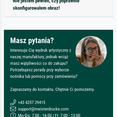
Nie jestem pewien, czy poprawnie
skonfigurowałem obraz!
Masz pytania?
Interesuje Cię wydruk artystyczny z
naszej manufaktury, jednak wciąż
masz wątpliwości co do zakupu?
Potrzebujesz porady przy wyborze
nośnika lub pomocy przy zamówieniu?
Zapraszamy do kontaktu. Chętnie Ci pomożemy.
+43 4257 29415
support@meisterdrucke.com
Mo-Do: 7:00 - 16:00 | Fr: 7:00 - 13:00