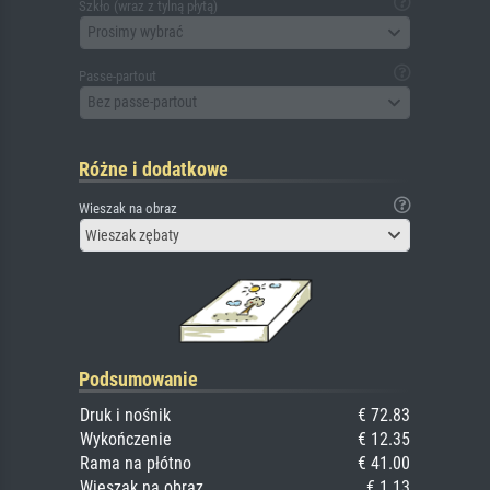
Szkło (wraz z tylną płytą)
Prosimy wybrać
Passe-partout
Bez passe-partout
Różne i dodatkowe
Wieszak na obraz
Wieszak zębaty
Podsumowanie
Druk i nośnik
€ 72.83
Wykończenie
€ 12.35
Rama na płótno
€ 41.00
Wieszak na obraz
€ 1.13