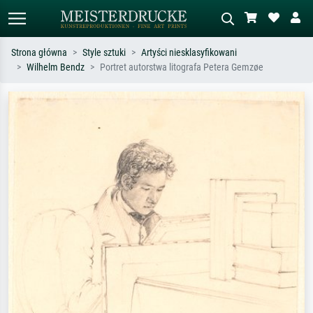
Strona główna
Style sztuki
Artyści niesklasyfikowani
Wilhelm Bendz
Portret autorstwa litografa Petera Gemzøe
Wyszukiwanie standardowe
Wyszukiwanie obrazów AI
Szukaj wg artysty, tytułu lub stylu – np.
Opisz scenę – np. zielona łąka,
Monet, Gwiaździsta noc,
abstrakcja z czerwienią, ciemny olej,
impresjonizm, fala Hokusaia, akt.
stojący akt obok drzewa.