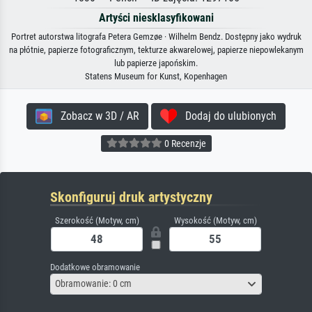
Artyści niesklasyfikowani
Portret autorstwa litografa Petera Gemzøe · Wilhelm Bendz. Dostępny jako wydruk
na płótnie, papierze fotograficznym, tekturze akwarelowej, papierze niepowlekanym
lub papierze japońskim.
Statens Museum for Kunst, Kopenhagen
Zobacz w 3D / AR
Dodaj do ulubionych
0 Recenzje
Skonfiguruj druk artystyczny
Szerokość (Motyw, cm)
Wysokość (Motyw, cm)
Dodatkowe obramowanie
Obramowanie: 0 cm