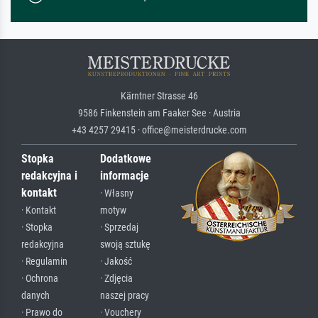
Kärntner Strasse 46
9586 Finkenstein am Faaker See · Austria
+43 4257 29415 · office@meisterdrucke.com
Stopka
Dodatkowe
redakcyjna i
informacje
kontakt
· Własny
· Kontakt
motyw
· Stopka
· Sprzedaj
redakcyjna
swoją sztukę
· Regulamin
· Jakość
· Ochrona
· Zdjęcia
danych
naszej pracy
· Prawo do
· Vouchery