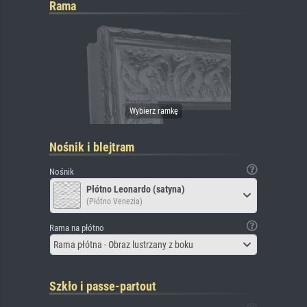
Rama
Nośnik i blejtram
Nośnik
Płótno Leonardo (satyna)
(Płótno Venezia)
Rama na płótno
Rama płótna - Obraz lustrzany z boku
Szkło i passe-partout