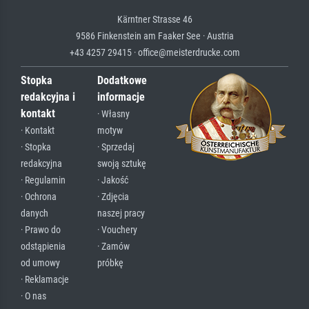
Kärntner Strasse 46
9586 Finkenstein am Faaker See · Austria
+43 4257 29415 · office@meisterdrucke.com
Stopka
Dodatkowe
redakcyjna i
informacje
kontakt
· Własny
· Kontakt
motyw
· Stopka
· Sprzedaj
redakcyjna
swoją sztukę
· Regulamin
· Jakość
· Ochrona
· Zdjęcia
danych
naszej pracy
· Prawo do
· Vouchery
odstąpienia
· Zamów
od umowy
próbkę
· Reklamacje
· O nas