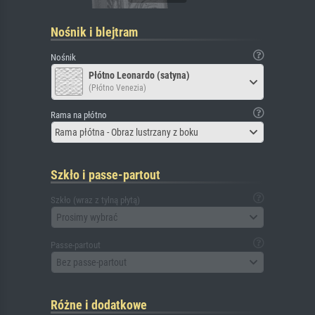
Nośnik i blejtram
Nośnik
Płótno Leonardo (satyna)
(Płótno Venezia)
Rama na płótno
Rama płótna - Obraz lustrzany z boku
Szkło i passe-partout
Szkło (wraz z tylną płytą)
Prosimy wybrać
Passe-partout
Bez passe-partout
Różne i dodatkowe