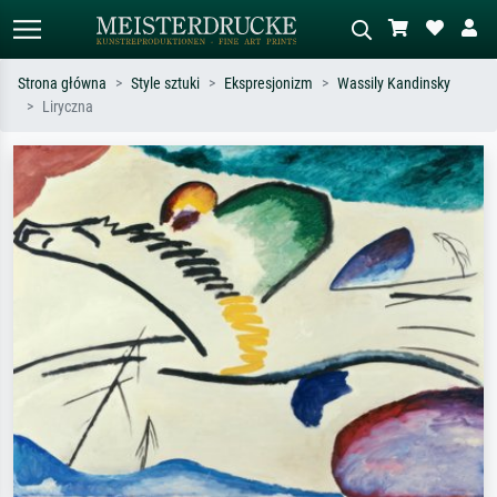
Strona główna
Style sztuki
Ekspresjonizm
Wassily Kandinsky
Liryczna
Wyszukiwanie standardowe
Wyszukiwanie obrazów AI
Szukaj wg artysty, tytułu lub stylu – np.
Opisz scenę – np. zielona łąka,
Monet, Gwiaździsta noc,
abstrakcja z czerwienią, ciemny olej,
impresjonizm, fala Hokusaia, akt.
stojący akt obok drzewa.