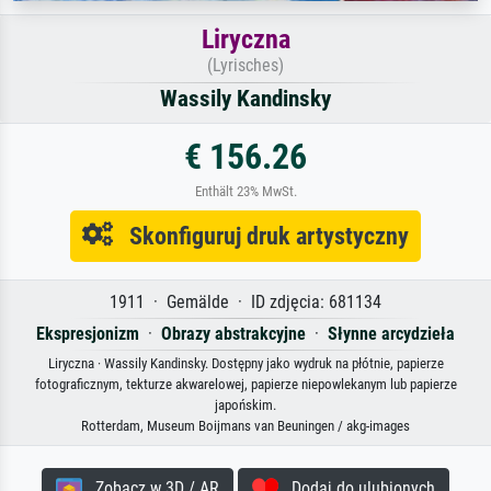
Liryczna
(Lyrisches)
Wassily Kandinsky
€ 156.26
Enthält 23% MwSt.
Skonfiguruj druk artystyczny
1911 · Gemälde · ID zdjęcia: 681134
Ekspresjonizm
·
Obrazy abstrakcyjne
·
Słynne arcydzieła
Liryczna · Wassily Kandinsky. Dostępny jako wydruk na płótnie, papierze
fotograficznym, tekturze akwarelowej, papierze niepowlekanym lub papierze
japońskim.
Rotterdam, Museum Boijmans van Beuningen / akg-images
Zobacz w 3D / AR
Dodaj do ulubionych