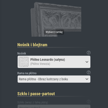
Nośnik i blejtram
Nośnik
Płótno Leonardo (satyna)
(Płótno Venezia)
Rama na płótno
Rama płótna - Obraz lustrzany z boku
Szkło i passe-partout
Szkło (wraz z tylną płytą)