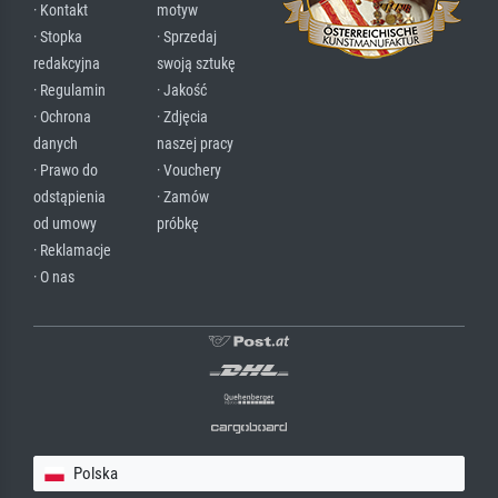
· Kontakt
motyw
· Stopka
· Sprzedaj
redakcyjna
swoją sztukę
· Regulamin
· Jakość
· Ochrona
· Zdjęcia
danych
naszej pracy
· Prawo do
· Vouchery
odstąpienia
· Zamów
od umowy
próbkę
· Reklamacje
· O nas
Polska