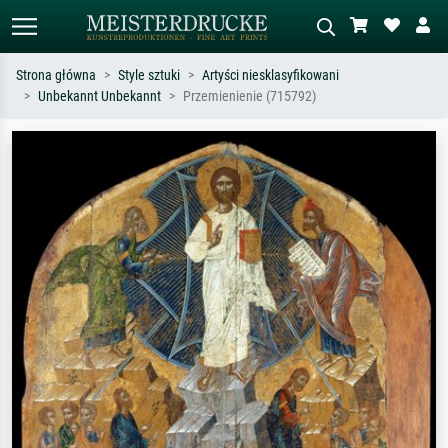
Strona główna
Style sztuki
Artyści niesklasyfikowani
Unbekannt Unbekannt
Przemienienie (715792)
Wyszukiwanie standardowe
Wyszukiwanie obrazów AI
Szukaj wg artysty, tytułu lub stylu – np.
Opisz scenę – np. zielona łąka,
Monet, Gwiaździsta noc,
abstrakcja z czerwienią, ciemny olej,
impresjonizm, fala Hokusaia, akt.
stojący akt obok drzewa.