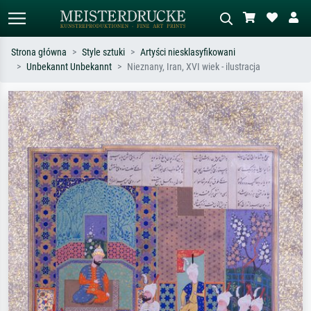
Strona główna
Style sztuki
Artyści niesklasyfikowani
Unbekannt Unbekannt
Nieznany, Iran, XVI wiek - ilustracja
Wyszukiwanie standardowe
Wyszukiwanie obrazów AI
Szukaj wg artysty, tytułu lub stylu – np.
Opisz scenę – np. zielona łąka,
Monet, Gwiaździsta noc,
abstrakcja z czerwienią, ciemny olej,
impresjonizm, fala Hokusaia, akt.
stojący akt obok drzewa.