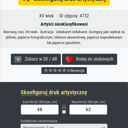
XV wiek · ID zdjęcia: 4732
Artyści niesklasyfikowani
Nieznany, Iran, XVI wiek - ilustracja · Unbekannt Unbekannt. Dostępny jako wydruk na
płótnie, papierze fotograficznym, tekturze akwarelowej, papierze niepowlekanym
lub papierze japońskim.
Zobacz w 3D / AR
Dodaj do ulubionych
0 Recenzje
Skonfiguruj druk artystyczny
Szerokość (Motyw, cm)
Wysokość (Motyw, cm)
Dodatkowe obramowanie
Obramowanie: 0 cm