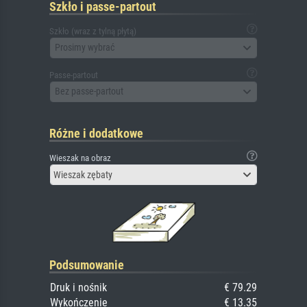
Szkło i passe-partout
Szkło (wraz z tylną płytą)
Prosimy wybrać
Passe-partout
Bez passe-partout
Różne i dodatkowe
Wieszak na obraz
Wieszak zębaty
Podsumowanie
Druk i nośnik
€ 79.29
Wykończenie
€ 13.35