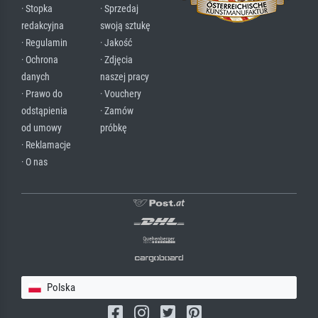
· Stopka
· Sprzedaj
redakcyjna
swoją sztukę
· Regulamin
· Jakość
· Ochrona
· Zdjęcia
danych
naszej pracy
· Prawo do
· Vouchery
odstąpienia
· Zamów
od umowy
próbkę
· Reklamacje
· O nas
Polska