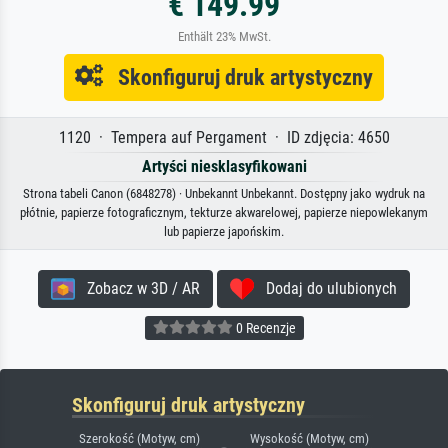
€ 149.99
Enthält 23% MwSt.
Skonfiguruj druk artystyczny
1120 · Tempera auf Pergament · ID zdjęcia: 4650
Artyści niesklasyfikowani
Strona tabeli Canon (6848278) · Unbekannt Unbekannt. Dostępny jako wydruk na
płótnie, papierze fotograficznym, tekturze akwarelowej, papierze niepowlekanym
lub papierze japońskim.
Zobacz w 3D / AR
Dodaj do ulubionych
0 Recenzje
Skonfiguruj druk artystyczny
Szerokość (Motyw, cm)
Wysokość (Motyw, cm)