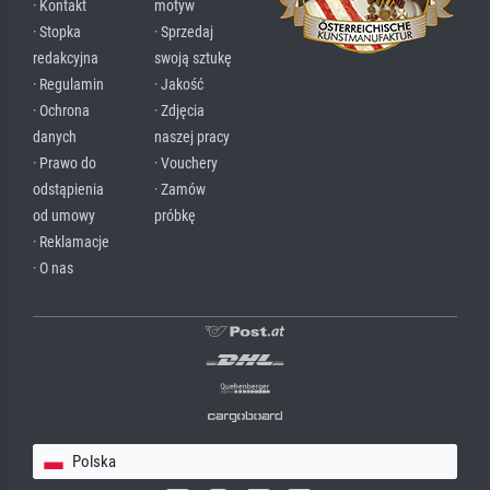
· Kontakt
motyw
· Stopka
· Sprzedaj
redakcyjna
swoją sztukę
· Regulamin
· Jakość
· Ochrona
· Zdjęcia
danych
naszej pracy
· Prawo do
· Vouchery
odstąpienia
· Zamów
od umowy
próbkę
· Reklamacje
· O nas
Polska