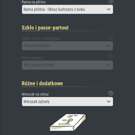
Rama na płótno
Rama płótna - Obraz lustrzany z boku
Szkło i passe-partout
Szkło (wraz z tylną płytą)
Prosimy wybrać
Passe-partout
Bez passe-partout
Różne i dodatkowe
Wieszak na obraz
Wieszak zębaty