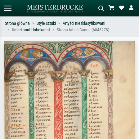
Strona główna
Style sztuki
Artyści niesklasyfikowani
Unbekannt Unbekannt
Strona tabeli Canon (6848278)
Wyszukiwanie standardowe
Wyszukiwanie obrazów AI
Szukaj wg artysty, tytułu lub stylu – np.
Opisz scenę – np. zielona łąka,
Monet, Gwiaździsta noc,
abstrakcja z czerwienią, ciemny olej,
impresjonizm, fala Hokusaia, akt.
stojący akt obok drzewa.