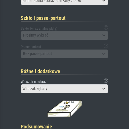
Rama płótna - Obraz lustrzany z boku
Szkło i passe-partout
Szkło (wraz z tylną płytą)
Prosimy wybrać
Passe-partout
Bez passe-partout
Różne i dodatkowe
Wieszak na obraz
Wieszak zębaty
Podsumowanie