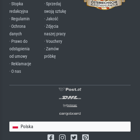
· Stopka
· Sprzedaj
redakcyjna
swoją sztukę
· Regulamin
· Jakość
· Ochrona
· Zdjęcia
danych
naszej pracy
· Prawo do
· Vouchery
odstąpienia
· Zamów
od umowy
próbkę
· Reklamacje
· O nas
Polska