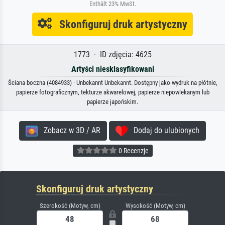
Enthält 23% MwSt.
Skonfiguruj druk artystyczny
1773 · ID zdjęcia: 4625
Artyści niesklasyfikowani
Ściana boczna (4084933) · Unbekannt Unbekannt. Dostępny jako wydruk na płótnie,
papierze fotograficznym, tekturze akwarelowej, papierze niepowlekanym lub
papierze japońskim.
Zobacz w 3D / AR
Dodaj do ulubionych
0 Recenzje
Skonfiguruj druk artystyczny
Szerokość (Motyw, cm)
Wysokość (Motyw, cm)