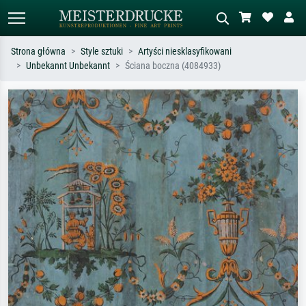
Strona główna
Style sztuki
Artyści niesklasyfikowani
Unbekannt Unbekannt
Ściana boczna (4084933)
Wyszukiwanie standardowe
Wyszukiwanie obrazów AI
Szukaj wg artysty, tytułu lub stylu – np.
Opisz scenę – np. zielona łąka,
Monet, Gwiaździsta noc,
abstrakcja z czerwienią, ciemny olej,
impresjonizm, fala Hokusaia, akt.
stojący akt obok drzewa.