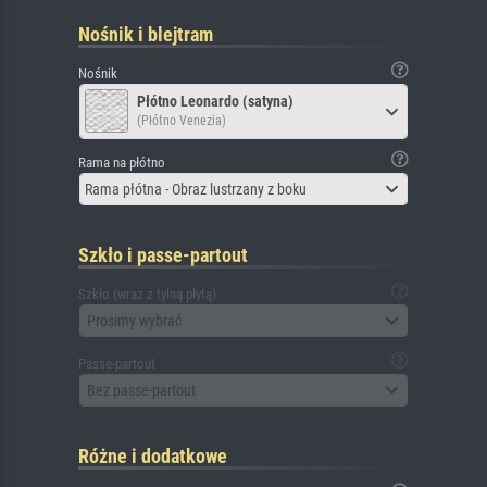
Nośnik i blejtram
Nośnik
Płótno Leonardo (satyna)
(Płótno Venezia)
Rama na płótno
Rama płótna - Obraz lustrzany z boku
Szkło i passe-partout
Szkło (wraz z tylną płytą)
Prosimy wybrać
Passe-partout
Bez passe-partout
Różne i dodatkowe