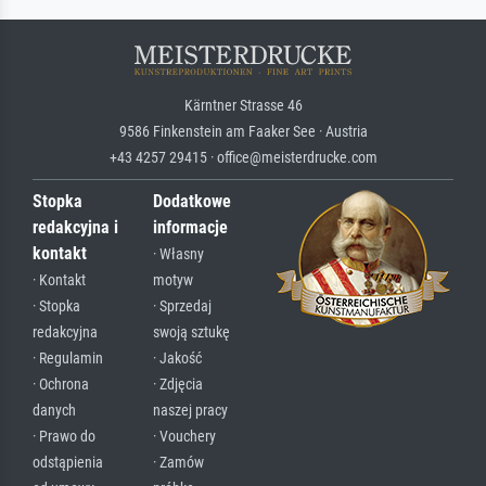
Kärntner Strasse 46
9586 Finkenstein am Faaker See · Austria
+43 4257 29415 · office@meisterdrucke.com
Stopka
Dodatkowe
redakcyjna i
informacje
kontakt
· Własny
· Kontakt
motyw
· Stopka
· Sprzedaj
redakcyjna
swoją sztukę
· Regulamin
· Jakość
· Ochrona
· Zdjęcia
danych
naszej pracy
· Prawo do
· Vouchery
odstąpienia
· Zamów