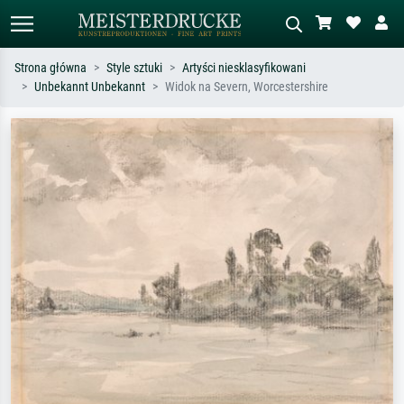
Strona główna
Style sztuki
Artyści niesklasyfikowani
Unbekannt Unbekannt
Widok na Severn, Worcestershire
Wyszukiwanie standardowe
Wyszukiwanie obrazów AI
Szukaj wg artysty, tytułu lub stylu – np.
Opisz scenę – np. zielona łąka,
Monet, Gwiaździsta noc,
abstrakcja z czerwienią, ciemny olej,
impresjonizm, fala Hokusaia, akt.
stojący akt obok drzewa.