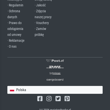
· Regulamin
· Jakość
· Ochrona
· Zdjęcia
danych
naszej pracy
· Prawo do
· Vouchery
odstąpienia
· Zamów
od umowy
próbkę
· Reklamacje
· O nas
Polska
(c) 2026 meisterdrucke.pl