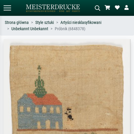
Strona główna
Style sztuki
Artyści niesklasyfikowani
Unbekannt Unbekannt
Próbnik (6848378)
Wyszukiwanie standardowe
Wyszukiwanie obrazów AI
Szukaj wg artysty, tytułu lub stylu – np.
Opisz scenę – np. zielona łąka,
Monet, Gwiaździsta noc,
abstrakcja z czerwienią, ciemny olej,
impresjonizm, fala Hokusaia, akt.
stojący akt obok drzewa.