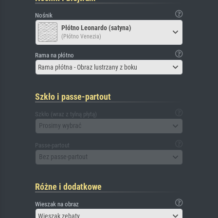
Nośnik
Płótno Leonardo (satyna)
(Płótno Venezia)
Rama na płótno
Rama płótna - Obraz lustrzany z boku
Szkło i passe-partout
Szkło (wraz z tylną płytą)
Prosimy wybrać
Passe-partout
Bez passe-partout
Różne i dodatkowe
Wieszak na obraz
Wieszak zębaty