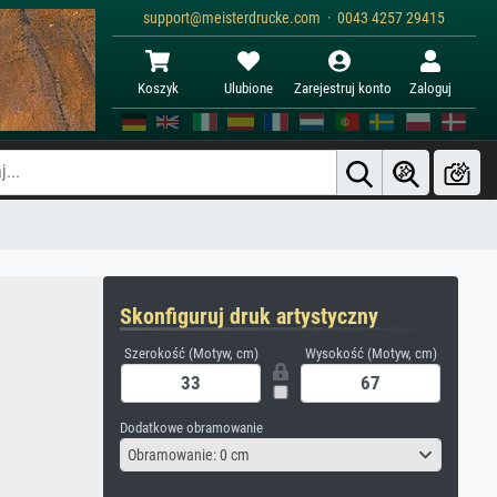
support@meisterdrucke.com · 0043 4257 29415
Koszyk
Ulubione
Zarejestruj konto
Zaloguj
Skonfiguruj druk artystyczny
Szerokość (Motyw, cm)
Wysokość (Motyw, cm)
Dodatkowe obramowanie
Obramowanie: 0 cm