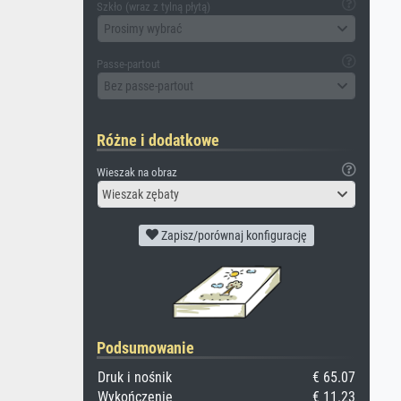
Szkło (wraz z tylną płytą)
Prosimy wybrać
Passe-partout
Bez passe-partout
Różne i dodatkowe
Wieszak na obraz
Wieszak zębaty
Zapisz/porównaj konfigurację
Podsumowanie
Druk i nośnik
€ 65.07
Wykończenie
€ 11.23