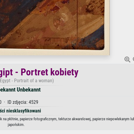
ipt - Portret kobiety
Egypt - Portrait of a woman)
ekannt Unbekannt
0 · ID zdjęcia: 4529
ści niesklasyfikowani
uk na płótnie, papierze fotograficznym, tekturze akwarelowej, papierze niepowlekanym lu
japońskim.