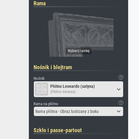
Rama
Nośnik i blejtram
Nośnik
Płótno Leonardo (satyna)
(Płótno Venezia)
Rama na płótno
Rama płótna - Obraz lustrzany z boku
Szkło i passe-partout