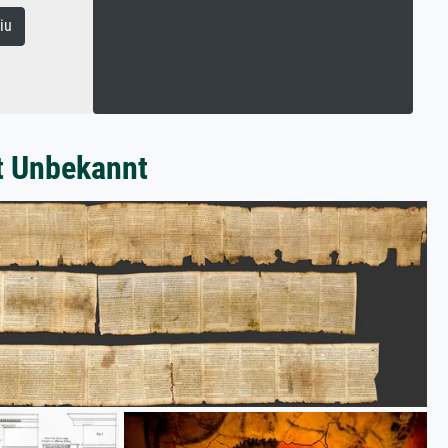
iu
t Unbekannt