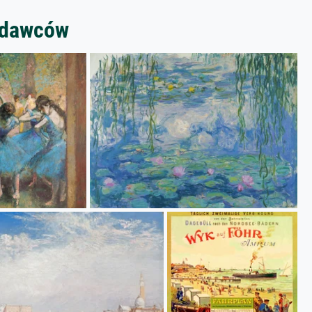
zedawców