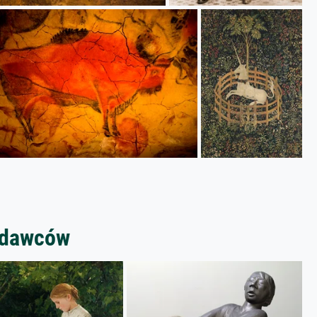
zedawców