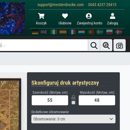
support@meisterdrucke.com · 0043 4257 29415
Koszyk
Ulubione
Zarejestruj konto
Zaloguj
Skonfiguruj druk artystyczny
Szerokość (Motyw, cm)
Wysokość (Motyw, cm)
Dodatkowe obramowanie
Obramowanie: 0 cm