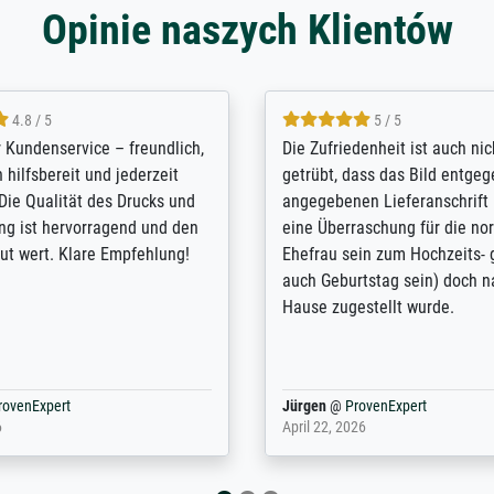
Opinie naszych Klientów
5 / 5
4.8 / 5
innerungsbuch mit der
Hervorragende Qualität. Man 
eines Großvaters aus dem 1.
vieles anpassen lassen, wie z
enötigte ich ein
Randentfernung, Farbe, Hellig
lles Bild. Das habe ich bei
Kontrast und Weiteres. Sehr 
nden. Bei der Auswahl der
Kontaktperson per Mail. Das B
-Qualität wurde ich sehr gut
Kunstdruck) wurde sehr gut ve
 beraten. Der Versand mit
sehr starke Papprolle mit Pla
ppe war perfekt. Ich bin sehr
und innen mit Papierknüllern 
und empfehle Sie gerne
Zwischenräumen gefüllt. Einzig
en ...
ovenExpert
Anonym
@
ProvenExpert
 2026
August 12, 2025