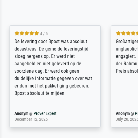
5 / 5
Sehr gute Qualität des Leinwanddrucks
Für ein Er
und des Rahmens! Unser Bild wurde
Feldpost m
sehr sorgfältig und sicher verpackt, so
Weltkrieg b
dass es unbeschadet bei uns ankam. Es
ausdrucksvo
wird nicht unser letzter Meisterdruck
Ihnen gefu
sein. Vielen Dank!
Fotopapier
am Telefon
stabiler Pa
zufrieden 
weiter. Viel
Reinhold,
@
ProvenExpert
Margot
@
Pr
April 22, 2026
February 20,