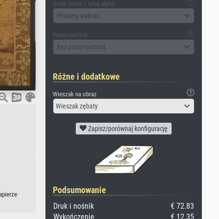
Szkło (wraz z tylną płytą)
Prosimy wybrać
Passe-partout
Bez passe-partout
Różne i dodatkowe
Wieszak na obraz
Wieszak zębaty
Zapisz/porównaj konfigurację
Podsumowanie
apierze
Druk i nośnik
€ 72.83
Wykończenie
€ 12.35