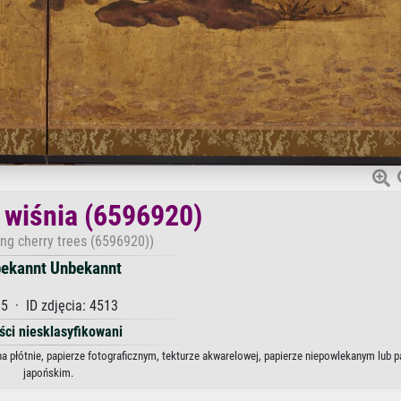
 wiśnia (6596920)
ng cherry trees (6596920))
ekannt Unbekannt
5 · ID zdjęcia: 4513
ści niesklasyfikowani
a płótnie, papierze fotograficznym, tekturze akwarelowej, papierze niepowlekanym lub p
japońskim.