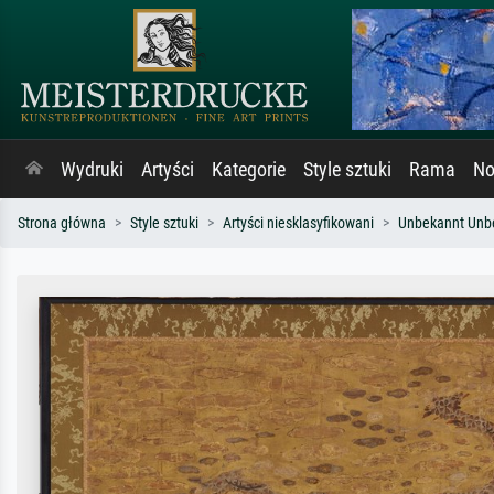
Wydruki
Artyści
Kategorie
Style sztuki
Rama
No
Strona główna
Style sztuki
Artyści niesklasyfikowani
Unbekannt Unb