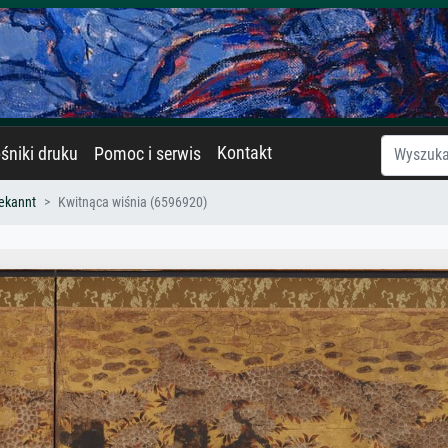
Kontakt
śniki druku
Pomoc i serwis
ekannt
Kwitnąca wiśnia (6596920)