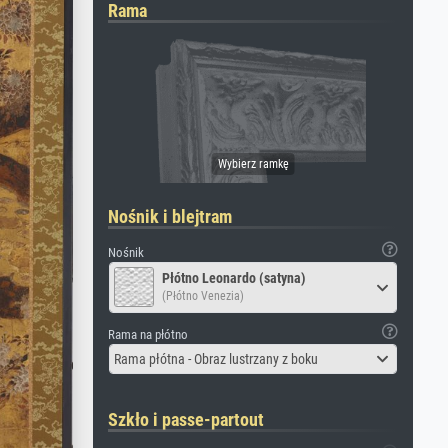
Rama
Nośnik i blejtram
Nośnik
Płótno Leonardo (satyna)
(Płótno Venezia)
Rama na płótno
Rama płótna - Obraz lustrzany z boku
Szkło i passe-partout