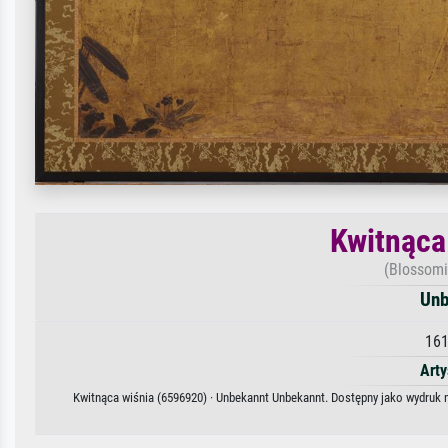
Kwitnąca
(Blossomi
Unb
161
Arty
Kwitnąca wiśnia (6596920) · Unbekannt Unbekannt. Dostępny jako wydruk n