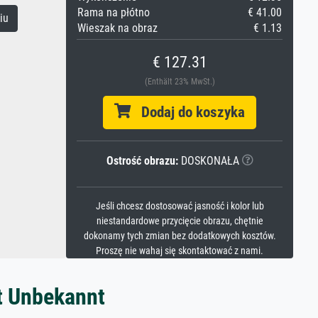
Rama na płótno
€ 41.00
iu
Wieszak na obraz
€ 1.13
€ 127.31
(Enthält 23% MwSt.)
Dodaj do koszyka
Ostrość obrazu:
DOSKONAŁA
Jeśli chcesz dostosować jasność i kolor lub
niestandardowe przycięcie obrazu, chętnie
dokonamy tych zmian bez dodatkowych kosztów.
Proszę nie wahaj się skontaktować z nami.
t Unbekannt