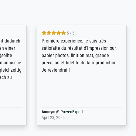
4.8 / 5
kann sich
Qualité absolument irréprochable.
.B.:
Extraordinaire diversité des thèmes
keit,
abordés et personnalisation des
freundliche
demandes (recadrage, réajustement des
ild (ein
couleurs). Relation clientèle parfaite.
rpackt -
Transport, réception sans aucun
stikdeckeln
problème. Merci à toute l'équipe ! Hervé
in den
 der P...
Anonym
@
ProvenExpert
March 31, 2025