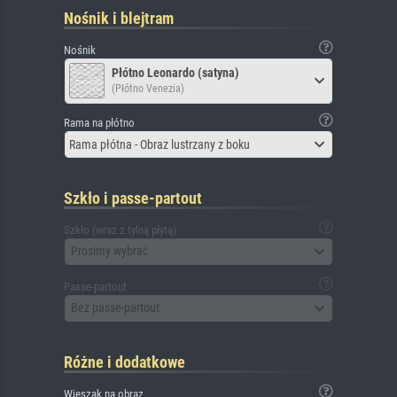
Nośnik i blejtram
Nośnik
Płótno Leonardo (satyna)
(Płótno Venezia)
Rama na płótno
Rama płótna - Obraz lustrzany z boku
Szkło i passe-partout
Szkło (wraz z tylną płytą)
Prosimy wybrać
Passe-partout
Bez passe-partout
Różne i dodatkowe
Wieszak na obraz