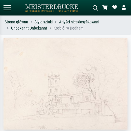
Strona główna
Style sztuki
Artyści niesklasyfikowani
Unbekannt Unbekannt
Kościół w Dedham
Wyszukiwanie standardowe
Wyszukiwanie obrazów AI
Szukaj wg artysty, tytułu lub stylu – np.
Opisz scenę – np. zielona łąka,
Monet, Gwiaździsta noc,
abstrakcja z czerwienią, ciemny olej,
impresjonizm, fala Hokusaia, akt.
stojący akt obok drzewa.