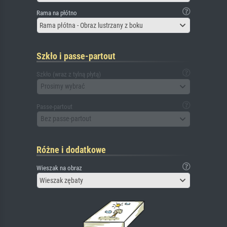
Rama na płótno
Rama płótna - Obraz lustrzany z boku
Szkło i passe-partout
Szkło (wraz z tylną płytą)
Prosimy wybrać
Passe-partout
Bez passe-partout
Różne i dodatkowe
Wieszak na obraz
Wieszak zębaty