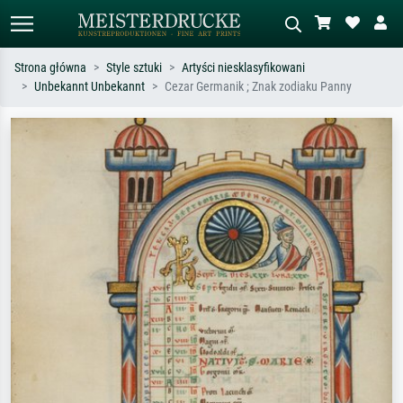
Strona główna
Style sztuki
Artyści niesklasyfikowani
Unbekannt Unbekannt
Cezar Germanik ; Znak zodiaku Panny
Wyszukiwanie standardowe
Wyszukiwanie obrazów AI
Szukaj wg artysty, tytułu lub stylu – np.
Opisz scenę – np. zielona łąka,
Monet, Gwiaździsta noc,
abstrakcja z czerwienią, ciemny olej,
impresjonizm, fala Hokusaia, akt.
stojący akt obok drzewa.