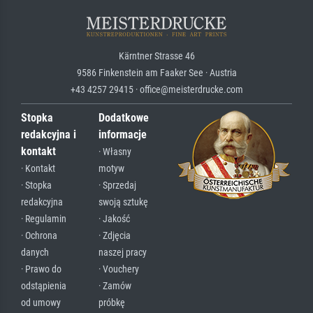
Kärntner Strasse 46
9586 Finkenstein am Faaker See · Austria
+43 4257 29415 · office@meisterdrucke.com
Stopka
Dodatkowe
redakcyjna i
informacje
kontakt
· Własny
· Kontakt
motyw
· Stopka
· Sprzedaj
redakcyjna
swoją sztukę
· Regulamin
· Jakość
· Ochrona
· Zdjęcia
danych
naszej pracy
· Prawo do
· Vouchery
odstąpienia
· Zamów
od umowy
próbkę