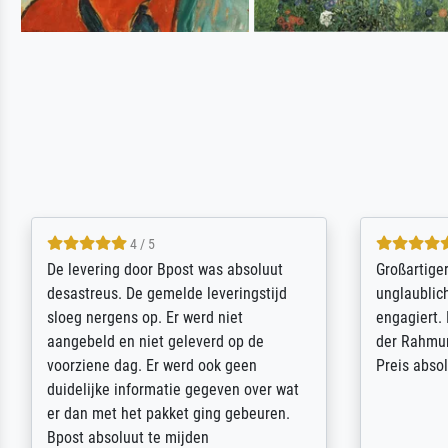
5 / 5
Sehr gute Qualität des Leinwanddrucks
Für ein Er
und des Rahmens! Unser Bild wurde
Feldpost m
sehr sorgfältig und sicher verpackt, so
Weltkrieg b
dass es unbeschadet bei uns ankam. Es
ausdrucksvo
wird nicht unser letzter Meisterdruck
Ihnen gefu
sein. Vielen Dank!
Fotopapier
am Telefon
stabiler Pa