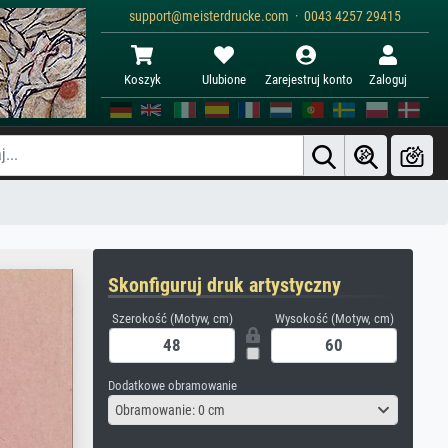
support@meisterdrucke.com · 0043 4257 29415
Koszyk
Ulubione
Zarejestruj konto
Zaloguj
Skonfiguruj druk artystyczny
Szerokość (Motyw, cm)
Wysokość (Motyw, cm)
Dodatkowe obramowanie
Obramowanie: 0 cm