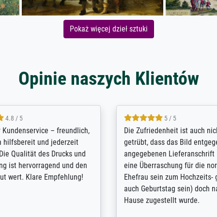
Pokaż więcej dzieł sztuki
Opinie naszych Klientów
5 / 5
4.8 / 5
innerungsbuch mit der
Hervorragende Qualität. Man 
eines Großvaters aus dem 1.
vieles anpassen lassen, wie z
enötigte ich ein
Randentfernung, Farbe, Hellig
lles Bild. Das habe ich bei
Kontrast und Weiteres. Sehr 
nden. Bei der Auswahl der
Kontaktperson per Mail. Das B
-Qualität wurde ich sehr gut
Kunstdruck) wurde sehr gut ve
 beraten. Der Versand mit
sehr starke Papprolle mit Pla
ppe war perfekt. Ich bin sehr
und innen mit Papierknüllern 