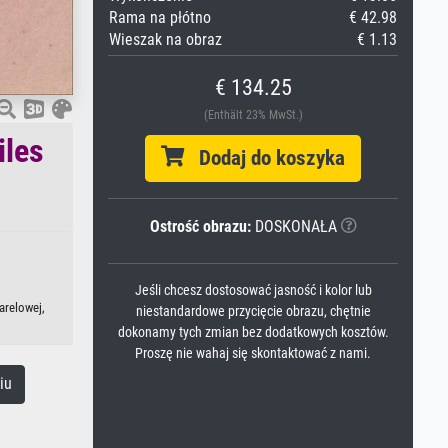
Rama na płótno
€ 42.98
Wieszak na obraz
€ 1.13
€ 134.25
(Enthält 23% MwSt.)
iles
Dodaj do koszyka
Ostrość obrazu:
DOSKONAŁA
Jeśli chcesz dostosować jasność i kolor lub
arelowej,
niestandardowe przycięcie obrazu, chętnie
dokonamy tych zmian bez dodatkowych kosztów.
Proszę nie wahaj się skontaktować z nami.
iu