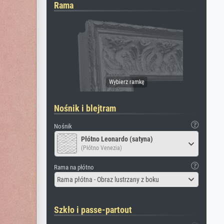
Rama
Nośnik i blejtram
Nośnik
Płótno Leonardo (satyna)
(Płótno Venezia)
Rama na płótno
Rama płótna - Obraz lustrzany z boku
Szkło i passe-partout