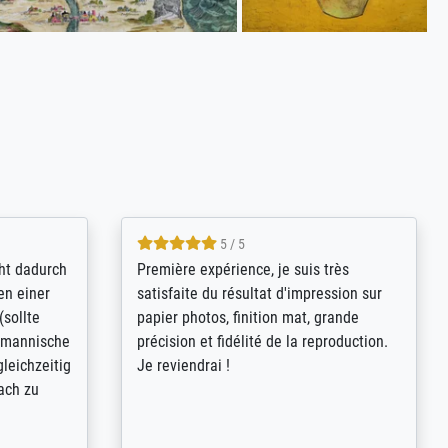
4.8 / 5
kann sich
Qualité absolument irréprochable.
.B.:
Extraordinaire diversité des thèmes
keit,
abordés et personnalisation des
freundliche
demandes (recadrage, réajustement des
ild (ein
couleurs). Relation clientèle parfaite.
rpackt -
Transport, réception sans aucun
stikdeckeln
problème. Merci à toute l'équipe ! Hervé
in den