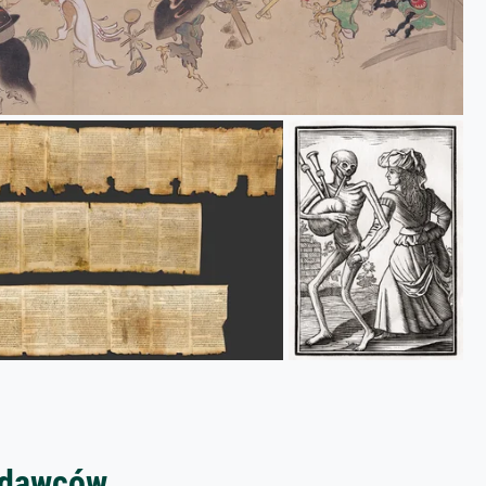
zedawców