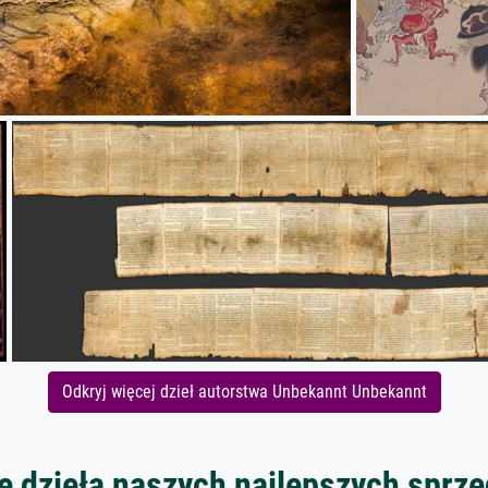
Odkryj więcej dzieł autorstwa Unbekannt Unbekannt
 dzieła naszych najlepszych spr