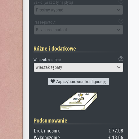
Szkło (wraz z tylną płytą)
Prosimy wybrać
Passe-partout
Bez passe-partout
Różne i dodatkowe
Wieszak na obraz
Wieszak zębaty
Zapisz/porównaj konfigurację
Podsumowanie
Druk i nośnik
€ 77.08
Wykończenie
€ 13.06