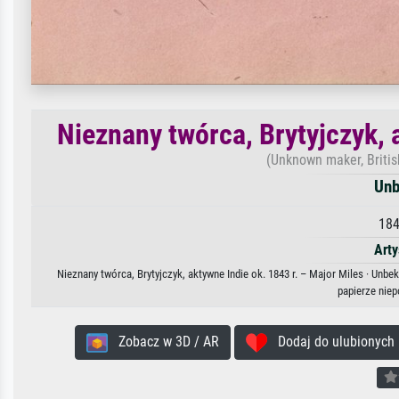
Nieznany twórca, Brytyjczyk, 
(Unknown maker, British
Unb
184
Arty
Nieznany twórca, Brytyjczyk, aktywne Indie ok. 1843 r. – Major Miles · Unb
papierze nie
Zobacz w 3D / AR
Dodaj do ulubionych