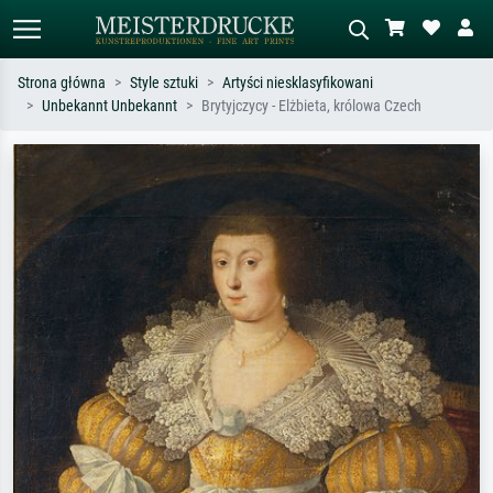
Strona główna
Style sztuki
Artyści niesklasyfikowani
Unbekannt Unbekannt
Brytyjczycy - Elżbieta, królowa Czech
Wyszukiwanie standardowe
Wyszukiwanie obrazów AI
Szukaj wg artysty, tytułu lub stylu – np.
Opisz scenę – np. zielona łąka,
Monet, Gwiaździsta noc,
abstrakcja z czerwienią, ciemny olej,
impresjonizm, fala Hokusaia, akt.
stojący akt obok drzewa.