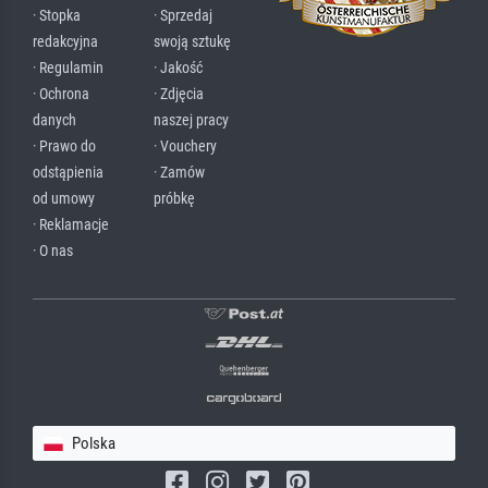
· Stopka
· Sprzedaj
redakcyjna
swoją sztukę
· Regulamin
· Jakość
· Ochrona
· Zdjęcia
danych
naszej pracy
· Prawo do
· Vouchery
odstąpienia
· Zamów
od umowy
próbkę
· Reklamacje
· O nas
Polska