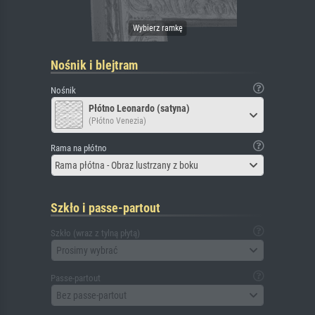
Nośnik i blejtram
Nośnik
Płótno Leonardo (satyna)
(Płótno Venezia)
Rama na płótno
Rama płótna - Obraz lustrzany z boku
Szkło i passe-partout
Szkło (wraz z tylną płytą)
Prosimy wybrać
Passe-partout
Bez passe-partout