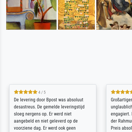
5 / 5
Sehr gute Qualität des Leinwanddrucks
Für ein Er
und des Rahmens! Unser Bild wurde
Feldpost m
sehr sorgfältig und sicher verpackt, so
Weltkrieg b
dass es unbeschadet bei uns ankam. Es
ausdrucksvo
wird nicht unser letzter Meisterdruck
Ihnen gefu