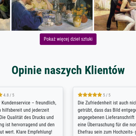
Pokaż więcej dzieł sztuki
Opinie naszych Klientów
5 / 5
4.8 / 5
innerungsbuch mit der
Hervorragende Qualität. Man 
eines Großvaters aus dem 1.
vieles anpassen lassen, wie z
enötigte ich ein
Randentfernung, Farbe, Hellig
lles Bild. Das habe ich bei
Kontrast und Weiteres. Sehr 
nden. Bei der Auswahl der
Kontaktperson per Mail. Das B