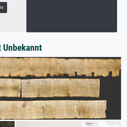
iu
t Unbekannt