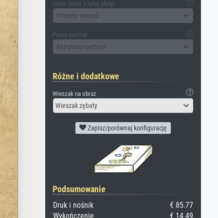
Szkło (wraz z tylną płytą)
Prosimy wybrać
Passe-partout
Bez passe-partout
Różne i dodatkowe
Wieszak na obraz
Wieszak zębaty
Zapisz/porównaj konfigurację
Podsumowanie
Druk i nośnik
€ 85.77
Wykończenie
€ 14.49