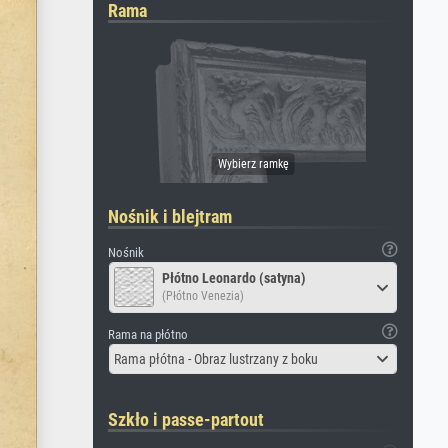
Rama
Nośnik i blejtram
Nośnik
Płótno Leonardo (satyna)
(Płótno Venezia)
Rama na płótno
Rama płótna - Obraz lustrzany z boku
Szkło i passe-partout