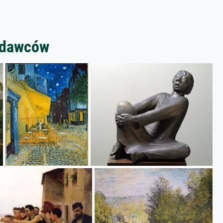
zedawców