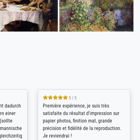
4.8 / 5
kann sich
Qualité absolument irréprochable.
.B.:
Extraordinaire diversité des thèmes
keit,
abordés et personnalisation des
freundliche
demandes (recadrage, réajustement des
ild (ein
couleurs). Relation clientèle parfaite.