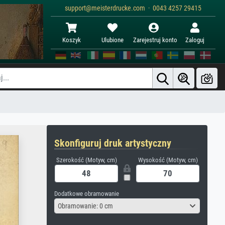
support@meisterdrucke.com · 0043 4257 29415
Koszyk
Ulubione
Zarejestruj konto
Zaloguj
Skonfiguruj druk artystyczny
Szerokość (Motyw, cm)
Wysokość (Motyw, cm)
Dodatkowe obramowanie
Obramowanie: 0 cm