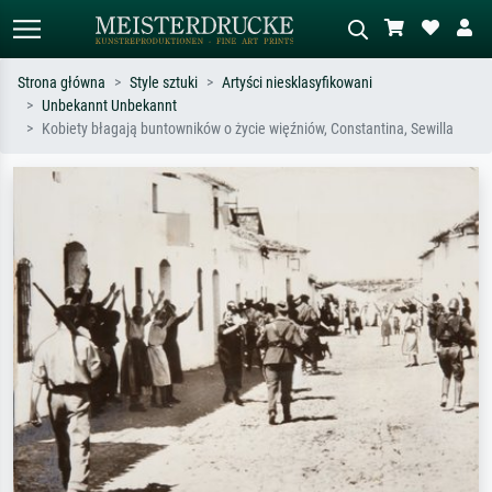
Strona główna
Style sztuki
Artyści niesklasyfikowani
Unbekannt Unbekannt
Wyszukiwanie standardowe
Wyszukiwanie obrazów AI
Kobiety błagają buntowników o życie więźniów, Constantina, Sewilla
Szukaj wg artysty, tytułu lub stylu – np.
Opisz scenę – np. zielona łąka,
Monet, Gwiaździsta noc,
abstrakcja z czerwienią, ciemny olej,
impresjonizm, fala Hokusaia, akt.
stojący akt obok drzewa.