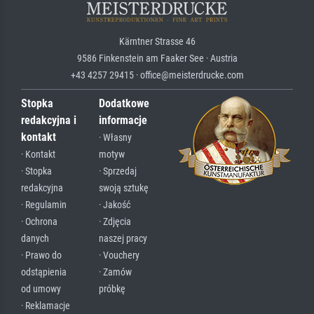
Kärntner Strasse 46
9586 Finkenstein am Faaker See · Austria
+43 4257 29415 · office@meisterdrucke.com
Stopka
Dodatkowe
redakcyjna i
informacje
kontakt
· Własny
· Kontakt
motyw
· Stopka
· Sprzedaj
redakcyjna
swoją sztukę
· Regulamin
· Jakość
· Ochrona
· Zdjęcia
danych
naszej pracy
· Prawo do
· Vouchery
odstąpienia
· Zamów
od umowy
próbkę
· Reklamacje