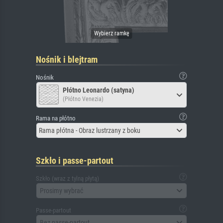
Nośnik i blejtram
Nośnik
Płótno Leonardo (satyna)
(Płótno Venezia)
Rama na płótno
Rama płótna - Obraz lustrzany z boku
Szkło i passe-partout
Szkło (wraz z tylną płytą)
Prosimy wybrać
Passe-partout
Bez passe-partout