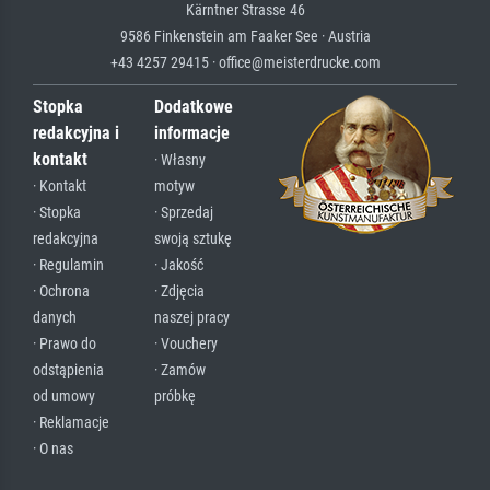
Kärntner Strasse 46
9586 Finkenstein am Faaker See · Austria
+43 4257 29415 · office@meisterdrucke.com
Stopka
Dodatkowe
redakcyjna i
informacje
kontakt
· Własny
· Kontakt
motyw
· Stopka
· Sprzedaj
redakcyjna
swoją sztukę
· Regulamin
· Jakość
· Ochrona
· Zdjęcia
danych
naszej pracy
· Prawo do
· Vouchery
odstąpienia
· Zamów
od umowy
próbkę
· Reklamacje
· O nas