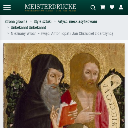
Strona główna
Style sztuki
Artyści niesklasyfikowani
Unbekannt Unbekannt
Wyszukiwanie standardowe
Wyszukiwanie obrazów AI
Nieznany Włoch – święci Antoni opat i Jan Chrzciciel z darczyńcą
Szukaj wg artysty, tytułu lub stylu – np.
Opisz scenę – np. zielona łąka,
Monet, Gwiaździsta noc,
abstrakcja z czerwienią, ciemny olej,
impresjonizm, fala Hokusaia, akt.
stojący akt obok drzewa.