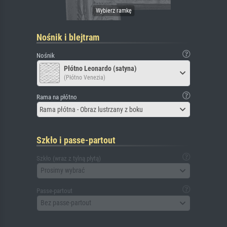
Nośnik i blejtram
Nośnik
Płótno Leonardo (satyna)
(Płótno Venezia)
Rama na płótno
Rama płótna - Obraz lustrzany z boku
Szkło i passe-partout
Szkło (wraz z tylną płytą)
Prosimy wybrać
Passe-partout
Bez passe-partout