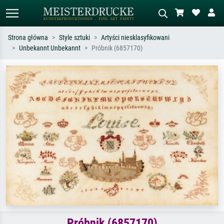
Strona główna
Style sztuki
Artyści niesklasyfikowani
Unbekannt Unbekannt
Próbnik (6857170)
Wyszukiwanie standardowe
Wyszukiwanie obrazów AI
Szukaj wg artysty, tytułu lub stylu – np.
Opisz scenę – np. zielona łąka,
Monet, Gwiaździsta noc,
abstrakcja z czerwienią, ciemny olej,
impresjonizm, fala Hokusaia, akt.
stojący akt obok drzewa.
Próbnik (6857170)