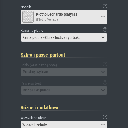
Nośnik
Płótno Leonardo (satyna)
(Płótno Venezia)
Rama na płótno
Rama płótna - Obraz lustrzany z boku
Szkło i passe-partout
Szkło (wraz z tylną płytą)
Prosimy wybrać
Passe-partout
Bez passe-partout
Różne i dodatkowe
Wieszak na obraz
Wieszak zębaty