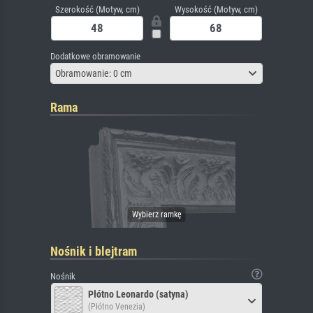
Szerokość (Motyw, cm)
Wysokość (Motyw, cm)
Dodatkowe obramowanie
Obramowanie: 0 cm
Rama
Nośnik i blejtram
Nośnik
Płótno Leonardo (satyna)
(Płótno Venezia)