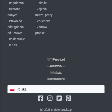
· Regulamin
· Jakość
· Ochrona
· Zdjęcia
danych
naszej pracy
· Prawo do
· Vouchery
odstąpienia
· Zamów
od umowy
próbkę
· Reklamacje
· O nas
Polska
(c) 2026 meisterdrucke.pl