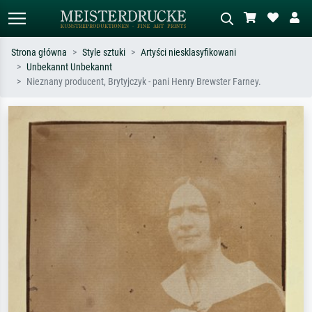
Strona główna
Style sztuki
Artyści niesklasyfikowani
Unbekannt Unbekannt
Wyszukiwanie standardowe
Wyszukiwanie obrazów AI
Nieznany producent, Brytyjczyk - pani Henry Brewster Farney.
Szukaj wg artysty, tytułu lub stylu – np.
Opisz scenę – np. zielona łąka,
Monet, Gwiaździsta noc,
abstrakcja z czerwienią, ciemny olej,
impresjonizm, fala Hokusaia, akt.
stojący akt obok drzewa.