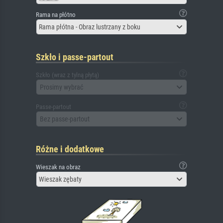
Rama na płótno
Rama płótna - Obraz lustrzany z boku
Szkło i passe-partout
Szkło (wraz z tylną płytą)
Prosimy wybrać
Passe-partout
Bez passe-partout
Różne i dodatkowe
Wieszak na obraz
Wieszak zębaty