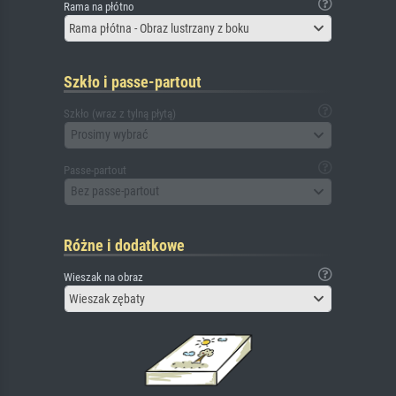
Rama na płótno
Rama płótna - Obraz lustrzany z boku
Szkło i passe-partout
Szkło (wraz z tylną płytą)
Prosimy wybrać
Passe-partout
Bez passe-partout
Różne i dodatkowe
Wieszak na obraz
Wieszak zębaty