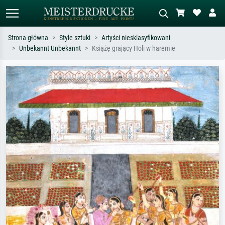
Strona główna
Style sztuki
Artyści niesklasyfikowani
Unbekannt Unbekannt
Książę grający Holi w haremie
Wyszukiwanie standardowe
Wyszukiwanie obrazów AI
Szukaj wg artysty, tytułu lub stylu – np.
Opisz scenę – np. zielona łąka,
Monet, Gwiaździsta noc,
abstrakcja z czerwienią, ciemny olej,
impresjonizm, fala Hokusaia, akt.
stojący akt obok drzewa.