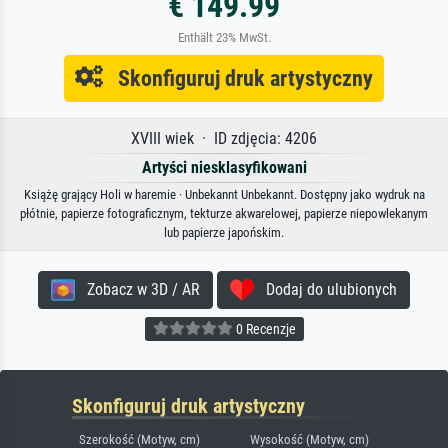
€ 149.99
Enthält 23% MwSt.
Skonfiguruj druk artystyczny
XVIII wiek · ID zdjęcia: 4206
Artyści niesklasyfikowani
Książę grający Holi w haremie · Unbekannt Unbekannt. Dostępny jako wydruk na
płótnie, papierze fotograficznym, tekturze akwarelowej, papierze niepowlekanym
lub papierze japońskim.
Zobacz w 3D / AR
Dodaj do ulubionych
0 Recenzje
Skonfiguruj druk artystyczny
Szerokość (Motyw, cm)
Wysokość (Motyw, cm)