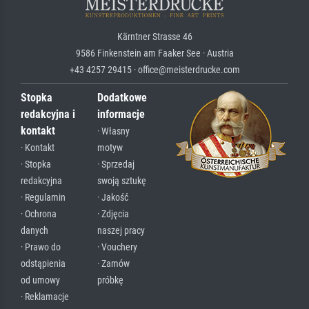
Kärntner Strasse 46
9586 Finkenstein am Faaker See · Austria
+43 4257 29415 · office@meisterdrucke.com
Stopka
Dodatkowe
redakcyjna i
informacje
kontakt
· Własny
· Kontakt
motyw
· Stopka
· Sprzedaj
redakcyjna
swoją sztukę
· Regulamin
· Jakość
· Ochrona
· Zdjęcia
danych
naszej pracy
· Prawo do
· Vouchery
odstąpienia
· Zamów
od umowy
próbkę
· Reklamacje