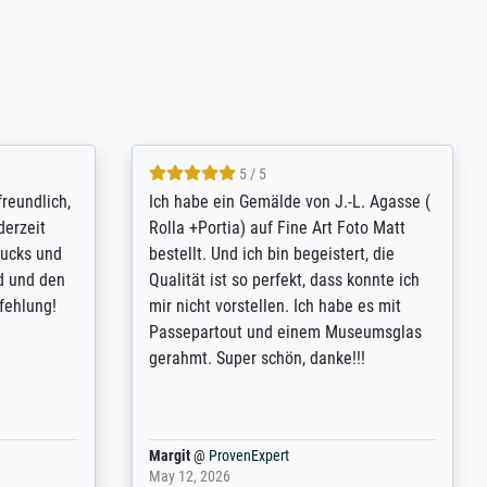
4.8 / 5
tomer
Qualité absolument irréprochable.
inting is
Extraordinaire diversité des thèmes
inguish
abordés et personnalisation des
 my go-to
demandes (recadrage, réajustement des
m now on -
couleurs). Relation clientèle parfaite.
xcellent -
Transport, réception sans aucun
 the work
problème. Merci à toute l'équipe ! Hervé
port
Anonym
@
ProvenExpert
March 31, 2025