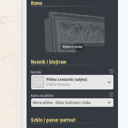
Rama
Nośnik i blejtram
Nośnik
Płótno Leonardo (satyna)
(Płótno Venezia)
Rama na płótno
Rama płótna - Obraz lustrzany z boku
Szkło i passe-partout