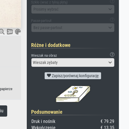
Szkło (wraz z tylną płytą)
Prosimy wybrać
Passe-partout
Bez passe-partout
Różne i dodatkowe
Wieszak na obraz
Wieszak zębaty
Zapisz/porównaj konfigurację
 papierze
iu
Podsumowanie
Druk i nośnik
€ 79.29
Wykończenie
€ 13.35