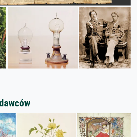
zedawców