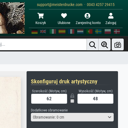
support@meisterdrucke.com · 0043 4257 29415
Koszyk
Ulubione
Zarejestruj konto
Zaloguj
Skonfiguruj druk artystyczny
Szerokość (Motyw, cm)
Wysokość (Motyw, cm)
Dodatkowe obramowanie
Obramowanie: 0 cm