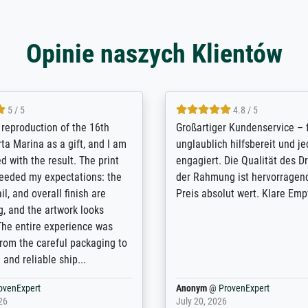
Opinie naszych Klientów
5 / 5
5 / 5
t Meisterdrucke strives to
Outstanding quality and cus
lients demands, and provides
support. - the quality of the pr
ice on how to obtain the best
excellent and difficult to dist
 the prints requested by the
from the real thing; it will be
e company has a vast
for high-quality art prints fro
of prints to choose from, and
the quality of the framing is e
e excellent service also with
the customisation options for
prints which are not in that
are broad - the customer sup
. Highly recommended!
colleagues are truly super...
rovenExpert
Anonym
@
ProvenExpert
6
January 12, 2026