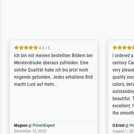
5 / 5
Rundum positive Erfahrung. Die
The team a
Ausführung des Auftrags hat eine Weile
meet its c
gedauert, die angekündigte Lieferzeit
expert adv
wurde aber letztlich sogar etwas
results for
unterschritten. Die Qualität des Papiers
client. Th
und des Drucks (Farben, Details usw.) ist
repertoire 
nicht nur gut, sondern hervorragend.
will provid
Selbst ein Druck ist damit ein Kunstwerk
regards to 
im eigenen Sinne. Definitiv den Pre...
repertoire
Dr.
@
ProvenExpert
Anonym
@
P
February 3, 2026
April 22, 202