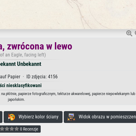
a, zwrócona w lewo
of an Eagle, facing left)
ekannt Unbekannt
auf Papier · ID zdjęcia: 4156
ści niesklasyfikowani
na płótnie, papierze fotograficznym, tekturze akwarelowej, papierze niepowlekanym lub
japońskim.
Wybierz kolor ściany
Widok obrazu w pomieszczen
0 Recenzje