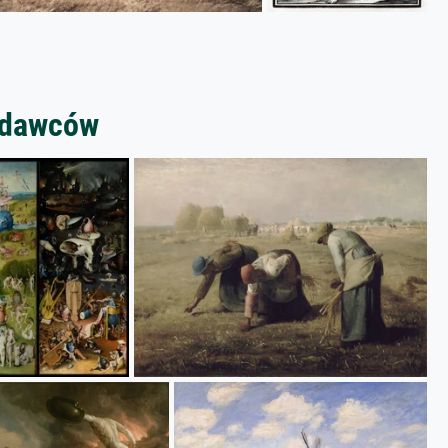
zedawców