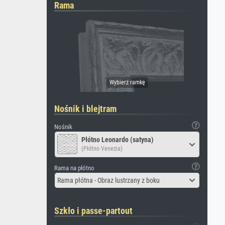
Rama
Nośnik i blejtram
Nośnik
Płótno Leonardo (satyna)
(Płótno Venezia)
Rama na płótno
Rama płótna - Obraz lustrzany z boku
Szkło i passe-partout