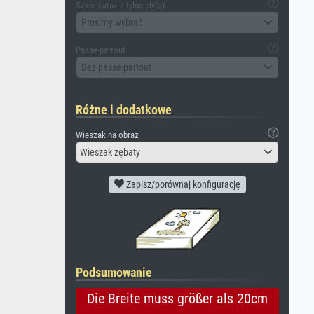
Szkło (wraz z tylną płytą)
Prosimy wybrać
Passe-partout
Bez passe-partout
Różne i dodatkowe
Wieszak na obraz
Wieszak zębaty
Zapisz/porównaj konfigurację
Podsumowanie
Die Breite muss größer als 20cm