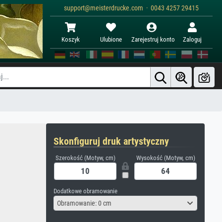
support@meisterdrucke.com · 0043 4257 29415
Koszyk
Ulubione
Zarejestruj konto
Zaloguj
Skonfiguruj druk artystyczny
Szerokość (Motyw, cm)
Wysokość (Motyw, cm)
Dodatkowe obramowanie
Obramowanie: 0 cm