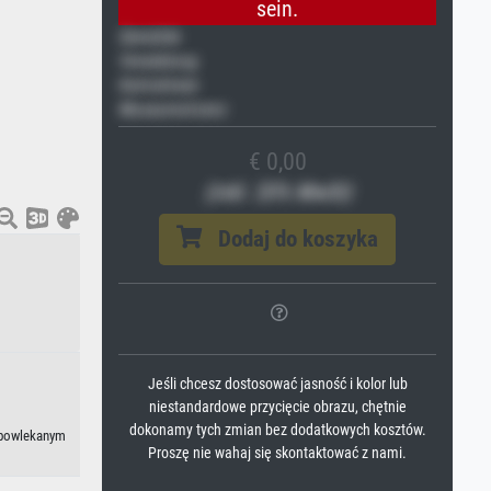
sein.
Gemälde
Veredelung
Keilrahmen
Museumslizenz
€ 0,00
(inkl. 20% MwSt)
Dodaj do koszyka
Jeśli chcesz dostosować jasność i kolor lub
niestandardowe przycięcie obrazu, chętnie
dokonamy tych zmian bez dodatkowych kosztów.
iepowlekanym
Proszę nie wahaj się skontaktować z nami.