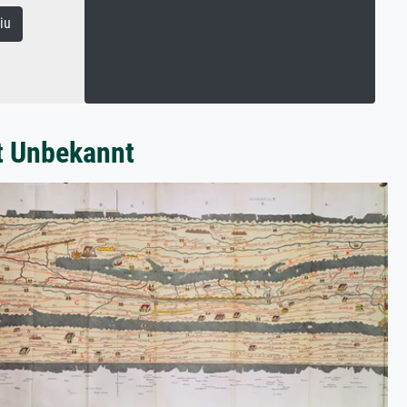
iu
t Unbekannt