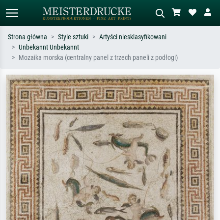
Strona główna
Style sztuki
Artyści niesklasyfikowani
Unbekannt Unbekannt
Wyszukiwanie standardowe
Wyszukiwanie obrazów AI
Mozaika morska (centralny panel z trzech paneli z podłogi)
Szukaj wg artysty, tytułu lub stylu – np.
Opisz scenę – np. zielona łąka,
Monet, Gwiaździsta noc,
abstrakcja z czerwienią, ciemny olej,
impresjonizm, fala Hokusaia, akt.
stojący akt obok drzewa.