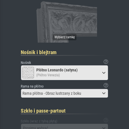
Nośnik i blejtram
Nośnik
Płótno Leonardo (satyna)
(Płótno Venezia)
Rama na płótno
Rama płótna - Obraz lustrzany z boku
Szkło i passe-partout
Szkło (wraz z tylną płytą)
Prosimy wybrać