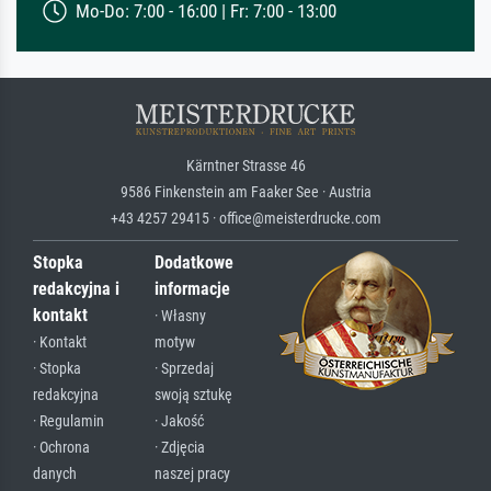
Mo-Do: 7:00 - 16:00 | Fr: 7:00 - 13:00
Kärntner Strasse 46
9586 Finkenstein am Faaker See · Austria
+43 4257 29415 · office@meisterdrucke.com
Stopka
Dodatkowe
redakcyjna i
informacje
kontakt
· Własny
· Kontakt
motyw
· Stopka
· Sprzedaj
redakcyjna
swoją sztukę
· Regulamin
· Jakość
· Ochrona
· Zdjęcia
danych
naszej pracy