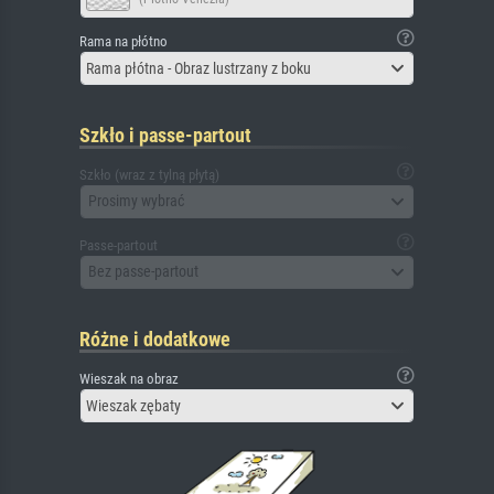
Rama na płótno
Rama płótna - Obraz lustrzany z boku
Szkło i passe-partout
Szkło (wraz z tylną płytą)
Prosimy wybrać
Passe-partout
Bez passe-partout
Różne i dodatkowe
Wieszak na obraz
Wieszak zębaty