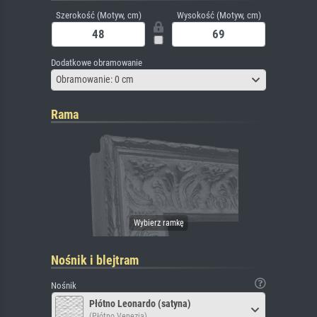
Szerokość (Motyw, cm)
Wysokość (Motyw, cm)
Dodatkowe obramowanie
Obramowanie: 0 cm
Rama
Nośnik i blejtram
Nośnik
Płótno Leonardo (satyna)
(Płótno Venezia)