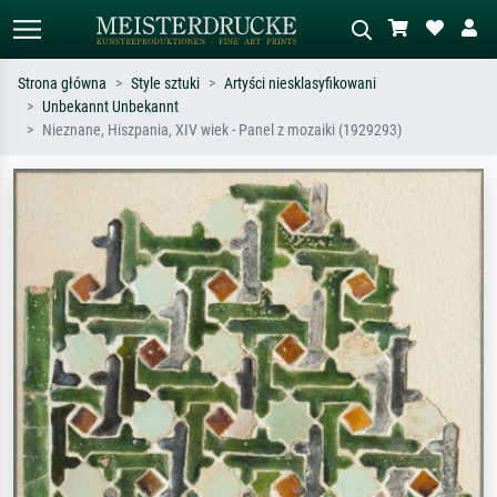
Strona główna
Style sztuki
Artyści niesklasyfikowani
Unbekannt Unbekannt
Wyszukiwanie standardowe
Wyszukiwanie obrazów AI
Nieznane, Hiszpania, XIV wiek - Panel z mozaiki (1929293)
Szukaj wg artysty, tytułu lub stylu – np.
Opisz scenę – np. zielona łąka,
Monet, Gwiaździsta noc,
abstrakcja z czerwienią, ciemny olej,
impresjonizm, fala Hokusaia, akt.
stojący akt obok drzewa.