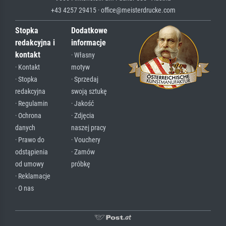
+43 4257 29415 · office@meisterdrucke.com
Stopka
Dodatkowe
redakcyjna i
informacje
kontakt
· Własny
· Kontakt
motyw
· Stopka
· Sprzedaj
redakcyjna
swoją sztukę
· Regulamin
· Jakość
· Ochrona
· Zdjęcia
danych
naszej pracy
· Prawo do
· Vouchery
odstąpienia
· Zamów
od umowy
próbkę
· Reklamacje
· O nas