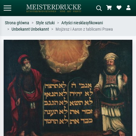
Strona główna
Style sztuki
Artyści niesklasyfikowani
Unbekannt Unbekannt
Mojżesz i Aaron z tablicami Prawa
Wyszukiwanie standardowe
Wyszukiwanie obrazów AI
Szukaj wg artysty, tytułu lub stylu – np.
Opisz scenę – np. zielona łąka,
Monet, Gwiaździsta noc,
abstrakcja z czerwienią, ciemny olej,
impresjonizm, fala Hokusaia, akt.
stojący akt obok drzewa.