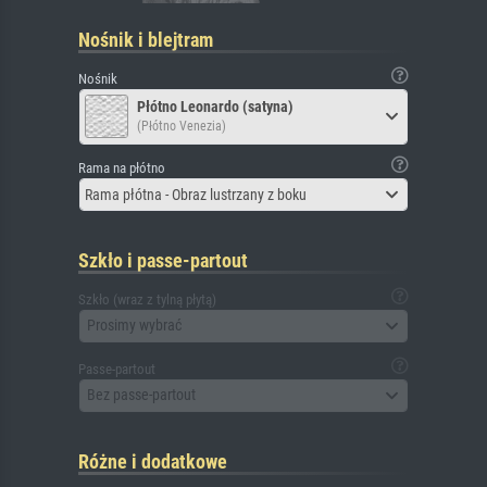
Nośnik i blejtram
Nośnik
Płótno Leonardo (satyna)
(Płótno Venezia)
Rama na płótno
Rama płótna - Obraz lustrzany z boku
Szkło i passe-partout
Szkło (wraz z tylną płytą)
Prosimy wybrać
Passe-partout
Bez passe-partout
Różne i dodatkowe