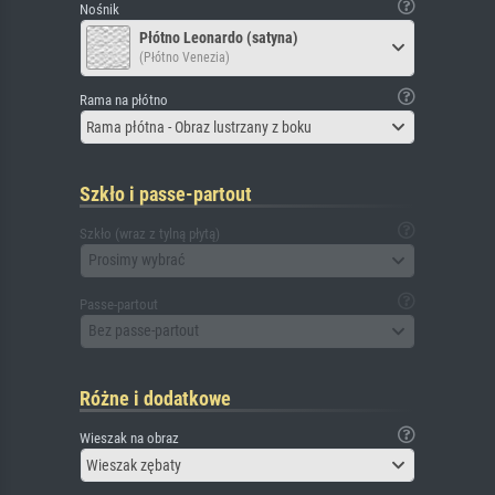
Nośnik
Płótno Leonardo (satyna)
(Płótno Venezia)
Rama na płótno
Rama płótna - Obraz lustrzany z boku
Szkło i passe-partout
Szkło (wraz z tylną płytą)
Prosimy wybrać
Passe-partout
Bez passe-partout
Różne i dodatkowe
Wieszak na obraz
Wieszak zębaty