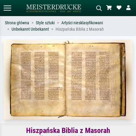
Strona główna
Style sztuki
Artyści niesklasyfikowani
Unbekannt Unbekannt
Hiszpańska Biblia z Masorah
Wyszukiwanie standardowe
Wyszukiwanie obrazów AI
Szukaj wg artysty, tytułu lub stylu – np.
Opisz scenę – np. zielona łąka,
Monet, Gwiaździsta noc,
abstrakcja z czerwienią, ciemny olej,
impresjonizm, fala Hokusaia, akt.
stojący akt obok drzewa.
Hiszpańska Biblia z Masorah