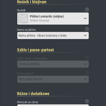
Nośnik i blejtram
Nośnik
Płótno Leonardo (satyna)
(Płótno Venezia)
Rama na płótno
Rama płótna - Obraz lustrzany z boku
Szkło i passe-partout
Szkło (wraz z tylną płytą)
Prosimy wybrać
Passe-partout
Bez passe-partout
Różne i dodatkowe
Wieszak na obraz