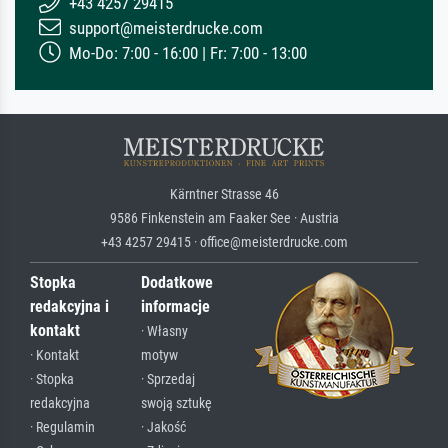
+43 4257 29415
support@meisterdrucke.com
Mo-Do: 7:00 - 16:00 | Fr: 7:00 - 13:00
Kärntner Strasse 46
9586 Finkenstein am Faaker See · Austria
+43 4257 29415 · office@meisterdrucke.com
Stopka
Dodatkowe
redakcyjna i
informacje
kontakt
· Własny
· Kontakt
motyw
· Stopka
· Sprzedaj
redakcyjna
swoją sztukę
· Regulamin
· Jakość