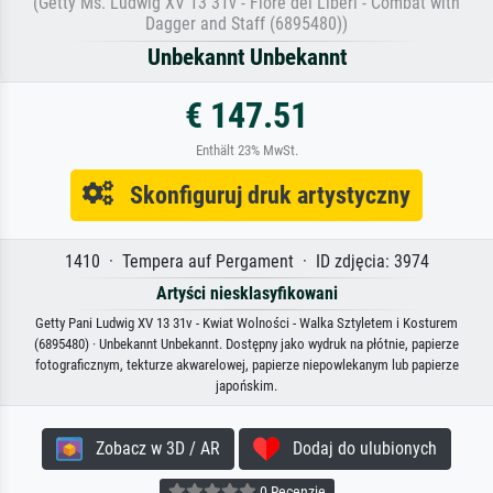
(Getty Ms. Ludwig XV 13 31v - Fiore dei Liberi - Combat with
Dagger and Staff (6895480))
Unbekannt Unbekannt
€ 147.51
Enthält 23% MwSt.
Skonfiguruj druk artystyczny
1410 · Tempera auf Pergament · ID zdjęcia: 3974
Artyści niesklasyfikowani
Getty Pani Ludwig XV 13 31v - Kwiat Wolności - Walka Sztyletem i Kosturem
(6895480) · Unbekannt Unbekannt. Dostępny jako wydruk na płótnie, papierze
fotograficznym, tekturze akwarelowej, papierze niepowlekanym lub papierze
japońskim.
Zobacz w 3D / AR
Dodaj do ulubionych
0 Recenzje