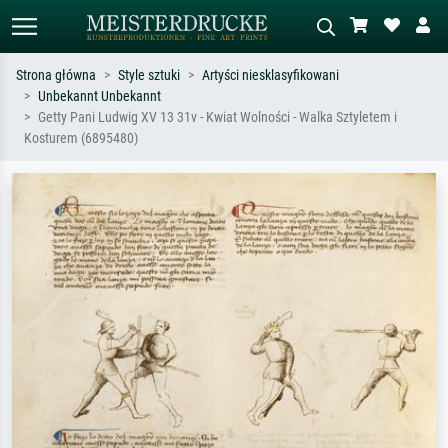
Strona główna
Style sztuki
Artyści niesklasyfikowani
Unbekannt Unbekannt
Wyszukiwanie standardowe
Wyszukiwanie obrazów AI
Getty Pani Ludwig XV 13 31v - Kwiat Wolności - Walka Sztyletem i
Kosturem (6895480)
Szukaj wg artysty, tytułu lub stylu – np.
Opisz scenę – np. zielona łąka,
Monet, Gwiaździsta noc,
abstrakcja z czerwienią, ciemny olej,
impresjonizm, fala Hokusaia, akt.
stojący akt obok drzewa.