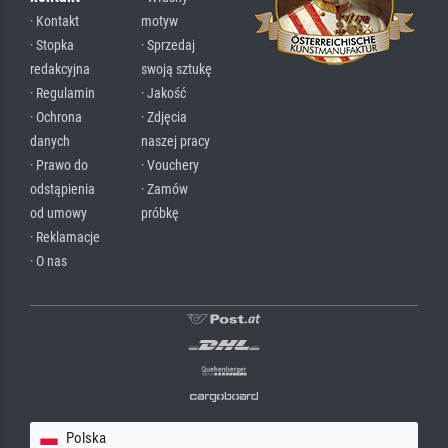
· Kontakt
motyw
· Stopka
· Sprzedaj
redakcyjna
swoją sztukę
· Regulamin
· Jakość
· Ochrona
· Zdjęcia
danych
naszej pracy
· Prawo do
· Vouchery
odstąpienia
· Zamów
od umowy
próbkę
· Reklamacje
· O nas
Polska