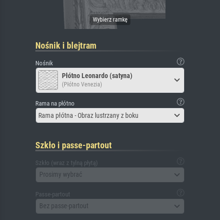
Nośnik i blejtram
Nośnik
Płótno Leonardo (satyna)
(Płótno Venezia)
Rama na płótno
Rama płótna - Obraz lustrzany z boku
Szkło i passe-partout
Szkło (wraz z tylną płytą)
Prosimy wybrać
Passe-partout
Bez passe-partout