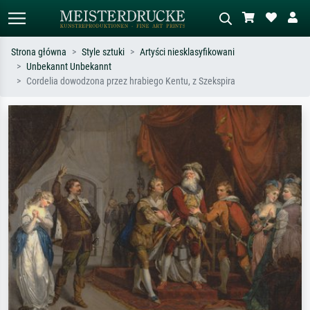
Strona główna
Style sztuki
Artyści niesklasyfikowani
Unbekannt Unbekannt
Wyszukiwanie standardowe
Wyszukiwanie obrazów AI
Cordelia dowodzona przez hrabiego Kentu, z Szekspira
Szukaj wg artysty, tytułu lub stylu – np.
Opisz scenę – np. zielona łąka,
Monet, Gwiaździsta noc,
abstrakcja z czerwienią, ciemny olej,
impresjonizm, fala Hokusaia, akt.
stojący akt obok drzewa.