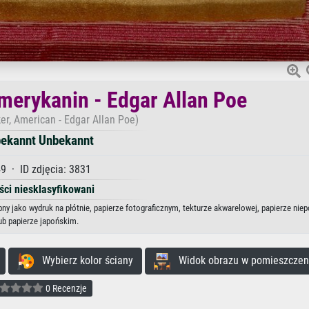
merykanin - Edgar Allan Poe
r, American - Edgar Allan Poe)
ekannt Unbekannt
9 · ID zdjęcia: 3831
ści niesklasyfikowani
ny jako wydruk na płótnie, papierze fotograficznym, tekturze akwarelowej, papierze ni
ub papierze japońskim.
Wybierz kolor ściany
Widok obrazu w pomieszczen
0 Recenzje