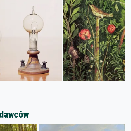
zedawców