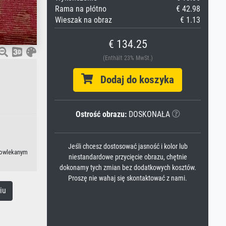
Rama na płótno
€ 42.98
Wieszak na obraz
€ 1.13
€ 134.25
(Enthält 23% MwSt.)
Dodaj do koszyka
Ostrość obrazu:
DOSKONAŁA
Jeśli chcesz dostosować jasność i kolor lub
epowlekanym
niestandardowe przycięcie obrazu, chętnie
dokonamy tych zmian bez dodatkowych kosztów.
Proszę nie wahaj się skontaktować z nami.
iu