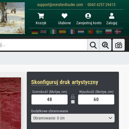
support@meisterdrucke.com · 0043 4257 29415
Koszyk
Ulubione
Zarejestruj konto
Zaloguj
Skonfiguruj druk artystyczny
Szerokość (Motyw, cm)
Wysokość (Motyw, cm)
Dodatkowe obramowanie
Obramowanie: 0 cm