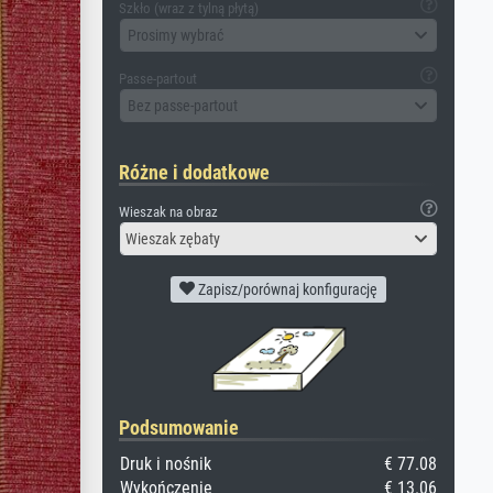
Szkło (wraz z tylną płytą)
Prosimy wybrać
Passe-partout
Bez passe-partout
Różne i dodatkowe
Wieszak na obraz
Wieszak zębaty
Zapisz/porównaj konfigurację
Podsumowanie
Druk i nośnik
€ 77.08
Wykończenie
€ 13.06