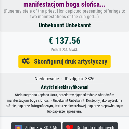
manifestacjom boga słońca...
(Funerary stele of the priest Hor, depicted presenting offerings to
two manifestations of the sun god...)
Unbekannt Unbekannt
€ 137.56
Enthält 23% MwSt.
Skonfiguruj druk artystyczny
Niedatowane · ID zdjęcia: 3826
Artyści niesklasyfikowani
Stela nagrobna kapłana Hora, przedstawiająca składanie ofiar dwóm
manifestacjom boga słońca... · Unbekannt Unbekannt. Dostępny jako wydruk na
płótnie, papierze fotograficznym, tekturze akwarelowej, papierze niepowlekanym
lub papierze japońskim.
Zobacz w 3D / AR
Dodaj do ulubionych