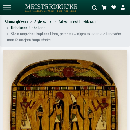
Strona główna
Style sztuki
Artyści niesklasyfikowani
Unbekannt Unbekannt
Wyszukiwanie standardowe
Wyszukiwanie obrazów AI
Stela nagrobna kapłana Hora, przedstawiająca składanie ofiar dwóm
manifestacjom boga słońca...
Szukaj wg artysty, tytułu lub stylu – np.
Opisz scenę – np. zielona łąka,
Monet, Gwiaździsta noc,
abstrakcja z czerwienią, ciemny olej,
impresjonizm, fala Hokusaia, akt.
stojący akt obok drzewa.