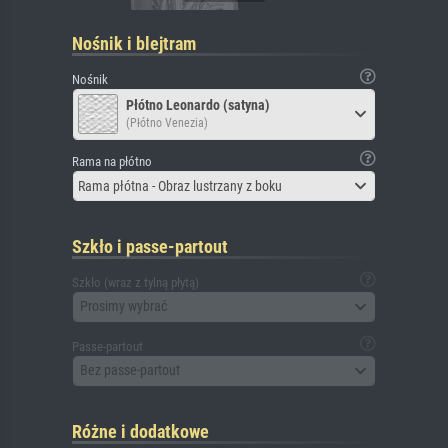
Nośnik i blejtram
Nośnik
Płótno Leonardo (satyna)
(Płótno Venezia)
Rama na płótno
Rama płótna - Obraz lustrzany z boku
Szkło i passe-partout
Szkło (wraz z tylną płytą)
Prosimy wybrać
Passe-partout
Bez passe-partout
Różne i dodatkowe