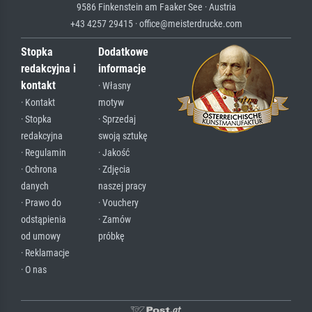
9586 Finkenstein am Faaker See · Austria
+43 4257 29415 · office@meisterdrucke.com
Stopka
Dodatkowe
redakcyjna i
informacje
kontakt
· Własny
· Kontakt
motyw
· Stopka
· Sprzedaj
redakcyjna
swoją sztukę
· Regulamin
· Jakość
· Ochrona
· Zdjęcia
danych
naszej pracy
· Prawo do
· Vouchery
odstąpienia
· Zamów
od umowy
próbkę
· Reklamacje
· O nas