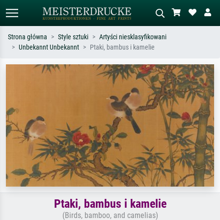
Strona główna
Style sztuki
Artyści niesklasyfikowani
Unbekannt Unbekannt
Ptaki, bambus i kamelie
Wyszukiwanie standardowe
Wyszukiwanie obrazów AI
Szukaj wg artysty, tytułu lub stylu – np.
Opisz scenę – np. zielona łąka,
Monet, Gwiaździsta noc,
abstrakcja z czerwienią, ciemny olej,
impresjonizm, fala Hokusaia, akt.
stojący akt obok drzewa.
Ptaki, bambus i kamelie
(Birds, bamboo, and camelias)