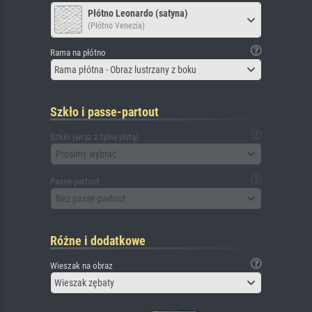
Płótno Leonardo (satyna)
(Płótno Venezia)
Rama na płótno
Rama płótna - Obraz lustrzany z boku
Szkło i passe-partout
Szkło (wraz z tylną płytą)
Prosimy wybrać
Passe-partout
Bez passe-partout
Różne i dodatkowe
Wieszak na obraz
Wieszak zębaty