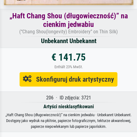
„Haft Chang Shou (długowieczność)” na
cienkim jedwabiu
(“Chang Shou(longevity) Embroidery” on Thin Silk)
Unbekannt Unbekannt
€ 141.75
Enthält 23% MwSt.
Skonfiguruj druk artystyczny
206 · ID zdjęcia: 3721
Artyści niesklasyfikowani
„Haft Chang Shou (długowieczność)” na cienkim jedwabiu · Unbekannt Unbekannt.
Dostępny jako wydruk na płótnie, papierze fotograficznym, tekturze akwarelowej,
papierze niepowlekanym lub papierze japońskim.