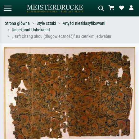
Strona główna
Style sztuki
Artyści niesklasyfikowani
Unbekannt Unbekannt
Wyszukiwanie standardowe
Wyszukiwanie obrazów AI
„Haft Chang Shou (długowieczność)” na cienkim jedwabiu
Szukaj wg artysty, tytułu lub stylu – np.
Opisz scenę – np. zielona łąka,
Monet, Gwiaździsta noc,
abstrakcja z czerwienią, ciemny olej,
impresjonizm, fala Hokusaia, akt.
stojący akt obok drzewa.