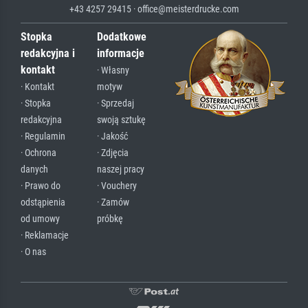
+43 4257 29415 · office@meisterdrucke.com
Stopka
Dodatkowe
redakcyjna i
informacje
kontakt
· Własny
· Kontakt
motyw
· Stopka
· Sprzedaj
redakcyjna
swoją sztukę
· Regulamin
· Jakość
· Ochrona
· Zdjęcia
danych
naszej pracy
· Prawo do
· Vouchery
odstąpienia
· Zamów
od umowy
próbkę
· Reklamacje
· O nas