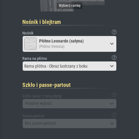
Nośnik i blejtram
Nośnik
Płótno Leonardo (satyna)
(Płótno Venezia)
Rama na płótno
Rama płótna - Obraz lustrzany z boku
Szkło i passe-partout
Szkło (wraz z tylną płytą)
Prosimy wybrać
Passe-partout
Bez passe-partout