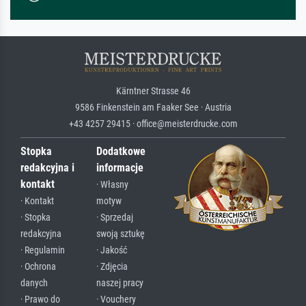
Kärntner Strasse 46
9586 Finkenstein am Faaker See · Austria
+43 4257 29415 · office@meisterdrucke.com
Stopka
Dodatkowe
redakcyjna i
informacje
kontakt
· Własny
· Kontakt
motyw
· Stopka
· Sprzedaj
redakcyjna
swoją sztukę
· Regulamin
· Jakość
· Ochrona
· Zdjęcia
danych
naszej pracy
· Prawo do
· Vouchery