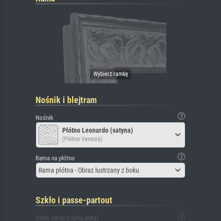
Nośnik i blejtram
Nośnik
Płótno Leonardo (satyna)
(Płótno Venezia)
Rama na płótno
Rama płótna - Obraz lustrzany z boku
Szkło i passe-partout
Szkło (wraz z tylną płytą)