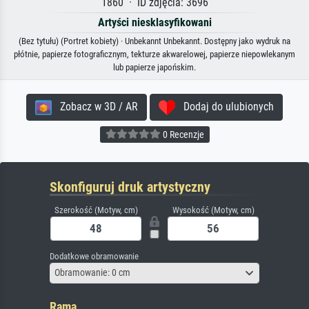
1860 · ID zdjęcia: 3696
Artyści niesklasyfikowani
(Bez tytułu) (Portret kobiety) · Unbekannt Unbekannt. Dostępny jako wydruk na
płótnie, papierze fotograficznym, tekturze akwarelowej, papierze niepowlekanym
lub papierze japońskim.
Zobacz w 3D / AR
Dodaj do ulubionych
0 Recenzje
Skonfiguruj druk artystyczny
Szerokość (Motyw, cm)
Wysokość (Motyw, cm)
Dodatkowe obramowanie
Obramowanie: 0 cm
Rama