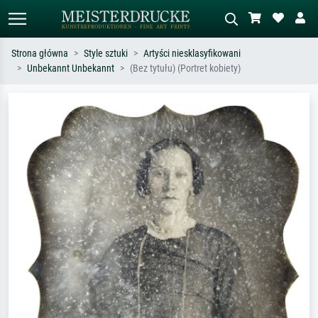
Strona główna
Style sztuki
Artyści niesklasyfikowani
Unbekannt Unbekannt
(Bez tytułu) (Portret kobiety)
Wyszukiwanie standardowe
Wyszukiwanie obrazów AI
Szukaj wg artysty, tytułu lub stylu – np.
Opisz scenę – np. zielona łąka,
Monet, Gwiaździsta noc,
abstrakcja z czerwienią, ciemny olej,
impresjonizm, fala Hokusaia, akt.
stojący akt obok drzewa.