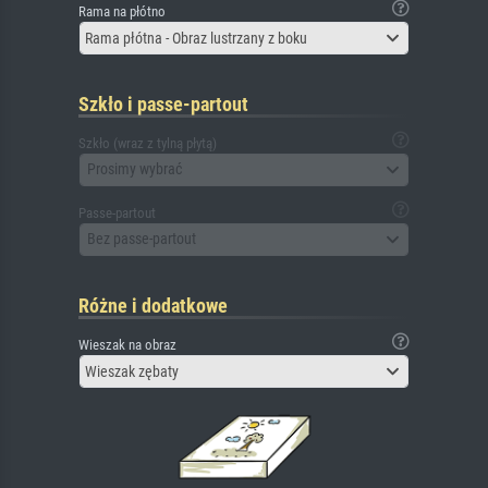
Rama na płótno
Rama płótna - Obraz lustrzany z boku
Szkło i passe-partout
Szkło (wraz z tylną płytą)
Prosimy wybrać
Passe-partout
Bez passe-partout
Różne i dodatkowe
Wieszak na obraz
Wieszak zębaty