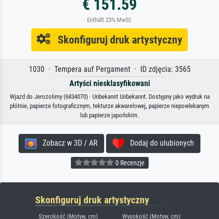
€ 151.59
Enthält 23% MwSt.
Skonfiguruj druk artystyczny
1030 · Tempera auf Pergament · ID zdjęcia: 3565
Artyści niesklasyfikowani
Wjazd do Jerozolimy (6834070) · Unbekannt Unbekannt. Dostępny jako wydruk na
płótnie, papierze fotograficznym, tekturze akwarelowej, papierze niepowlekanym
lub papierze japońskim.
Zobacz w 3D / AR
Dodaj do ulubionych
0 Recenzje
Skonfiguruj druk artystyczny
Szerokość (Motyw, cm)
Wysokość (Motyw, cm)