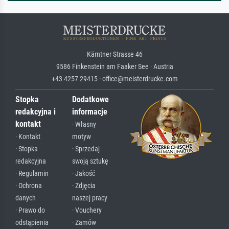
Kärntner Strasse 46
9586 Finkenstein am Faaker See · Austria
+43 4257 29415 · office@meisterdrucke.com
Stopka
Dodatkowe
redakcyjna i
informacje
kontakt
· Własny
· Kontakt
motyw
· Stopka
· Sprzedaj
redakcyjna
swoją sztukę
· Regulamin
· Jakość
· Ochrona
· Zdjęcia
danych
naszej pracy
· Prawo do
· Vouchery
odstąpienia
· Zamów