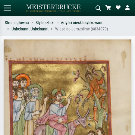
Strona główna
Style sztuki
Artyści niesklasyfikowani
Unbekannt Unbekannt
Wjazd do Jerozolimy (6834070)
Wyszukiwanie standardowe
Wyszukiwanie obrazów AI
Szukaj wg artysty, tytułu lub stylu – np.
Opisz scenę – np. zielona łąka,
Monet, Gwiaździsta noc,
abstrakcja z czerwienią, ciemny olej,
impresjonizm, fala Hokusaia, akt.
stojący akt obok drzewa.