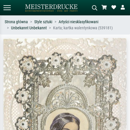
Strona główna
Style sztuki
Artyści niesklasyfikowani
Unbekannt Unbekannt
Karta; kartka walentynkowa (539181)
Wyszukiwanie standardowe
Wyszukiwanie obrazów AI
Szukaj wg artysty, tytułu lub stylu – np.
Opisz scenę – np. zielona łąka,
Monet, Gwiaździsta noc,
abstrakcja z czerwienią, ciemny olej,
impresjonizm, fala Hokusaia, akt.
stojący akt obok drzewa.