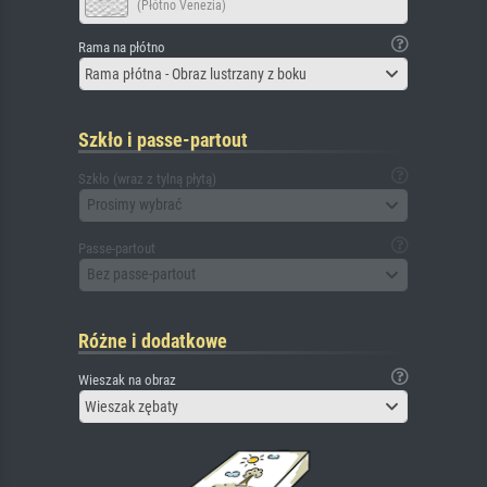
(Płótno Venezia)
Rama na płótno
Rama płótna - Obraz lustrzany z boku
Szkło i passe-partout
Szkło (wraz z tylną płytą)
Prosimy wybrać
Passe-partout
Bez passe-partout
Różne i dodatkowe
Wieszak na obraz
Wieszak zębaty