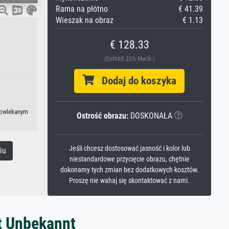
Rama na płótno
€ 41.39
Wieszak na obraz
€ 1.13
€ 128.33
(Enthält 23% MwSt.)
Dodaj do koszyka
epowlekanym
Ostrość obrazu:
DOSKONAŁA
Jeśli chcesz dostosować jasność i kolor lub
iu
niestandardowe przycięcie obrazu, chętnie
dokonamy tych zmian bez dodatkowych kosztów.
Proszę nie wahaj się skontaktować z nami.
t Unbekannt