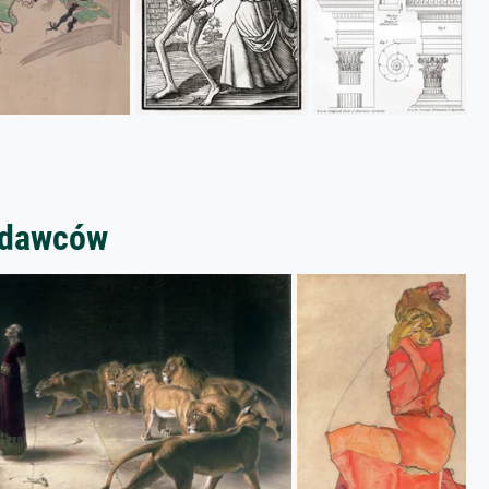
zedawców