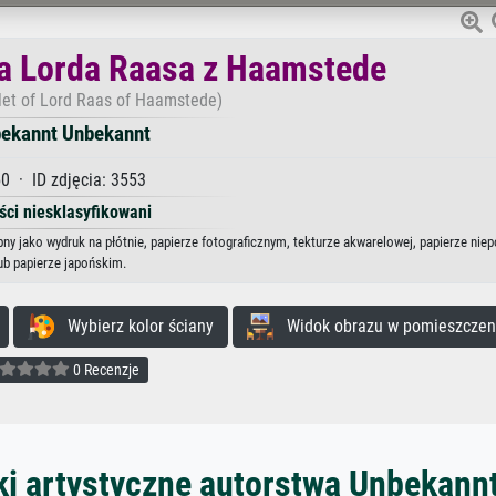
a Lorda Raasa z Haamstede
let of Lord Raas of Haamstede)
ekannt Unbekannt
0 · ID zdjęcia: 3553
ści niesklasyfikowani
y jako wydruk na płótnie, papierze fotograficznym, tekturze akwarelowej, papierze ni
ub papierze japońskim.
Wybierz kolor ściany
Widok obrazu w pomieszczen
0 Recenzje
ki artystyczne autorstwa Unbekann