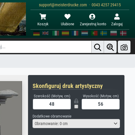
support@meisterdrucke.com · 0043 4257 29415
Koszyk
Ulubione
Zarejestruj konto
Zaloguj
Skonfiguruj druk artystyczny
Szerokość (Motyw, cm)
Wysokość (Motyw, cm)
Dodatkowe obramowanie
Obramowanie: 0 cm