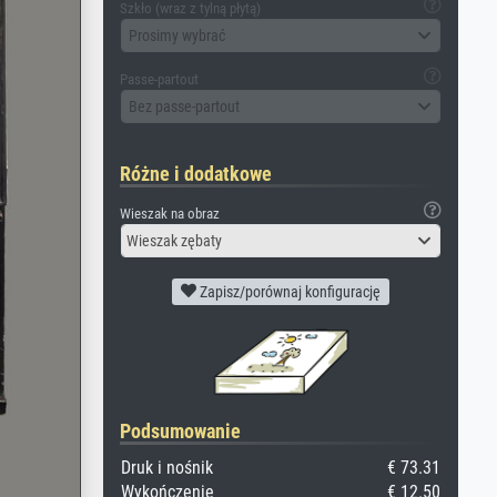
Szkło (wraz z tylną płytą)
Prosimy wybrać
Passe-partout
Bez passe-partout
Różne i dodatkowe
Wieszak na obraz
Wieszak zębaty
Zapisz/porównaj konfigurację
Podsumowanie
Druk i nośnik
€ 73.31
Wykończenie
€ 12.50