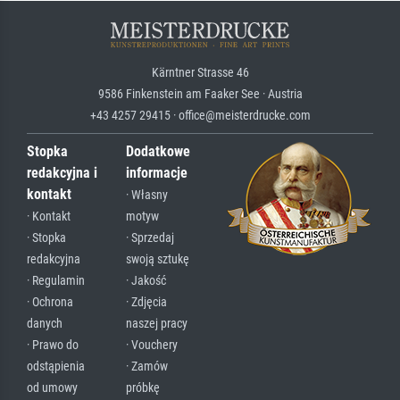
Kärntner Strasse 46
9586 Finkenstein am Faaker See · Austria
+43 4257 29415 · office@meisterdrucke.com
Stopka
Dodatkowe
redakcyjna i
informacje
kontakt
· Własny
· Kontakt
motyw
· Stopka
· Sprzedaj
redakcyjna
swoją sztukę
· Regulamin
· Jakość
· Ochrona
· Zdjęcia
danych
naszej pracy
· Prawo do
· Vouchery
odstąpienia
· Zamów
od umowy
próbkę