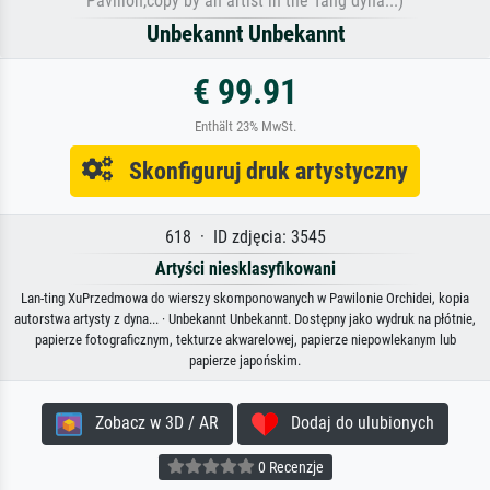
Pavilion,copy by an artist in the Tang dyna...)
Unbekannt Unbekannt
€ 99.91
Enthält 23% MwSt.
Skonfiguruj druk artystyczny
618 · ID zdjęcia: 3545
Artyści niesklasyfikowani
Lan-ting XuPrzedmowa do wierszy skomponowanych w Pawilonie Orchidei, kopia
autorstwa artysty z dyna... · Unbekannt Unbekannt. Dostępny jako wydruk na płótnie,
papierze fotograficznym, tekturze akwarelowej, papierze niepowlekanym lub
papierze japońskim.
Zobacz w 3D / AR
Dodaj do ulubionych
0 Recenzje