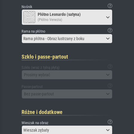
Nośnik
Płótno Leonardo (satyna)
(Płótno Venezia)
Rama na płótno
Rama płótna - Obraz lustrzany z boku
Szkło i passe-partout
Szkło (wraz z tylną płytą)
Prosimy wybrać
Passe-partout
Bez passe-partout
Różne i dodatkowe
Wieszak na obraz
Wieszak zębaty