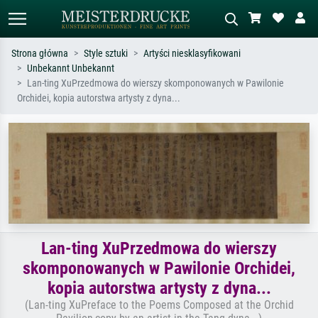
Strona główna
Style sztuki
Artyści niesklasyfikowani
Unbekannt Unbekannt
Wyszukiwanie standardowe
Wyszukiwanie obrazów AI
Lan-ting XuPrzedmowa do wierszy skomponowanych w Pawilonie
Orchidei, kopia autorstwa artysty z dyna...
Szukaj wg artysty, tytułu lub stylu – np.
Opisz scenę – np. zielona łąka,
Monet, Gwiaździsta noc,
abstrakcja z czerwienią, ciemny olej,
impresjonizm, fala Hokusaia, akt.
stojący akt obok drzewa.
Lan-ting XuPrzedmowa do wierszy
skomponowanych w Pawilonie Orchidei,
kopia autorstwa artysty z dyna...
(Lan-ting XuPreface to the Poems Composed at the Orchid