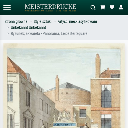
Strona główna
Style sztuki
Artyści niesklasyfikowani
Unbekannt Unbekannt
Wyszukiwanie standardowe
Wyszukiwanie obrazów AI
Rysunek; akwarela - Panorama, Leicester Square
Szukaj wg artysty, tytułu lub stylu – np.
Opisz scenę – np. zielona łąka,
Monet, Gwiaździsta noc,
abstrakcja z czerwienią, ciemny olej,
impresjonizm, fala Hokusaia, akt.
stojący akt obok drzewa.