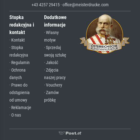
+43 4257 29415 · office@meisterdrucke.com
Stopka
Dodatkowe
redakcyjna i
informacje
kontakt
· Własny
· Kontakt
motyw
· Stopka
· Sprzedaj
redakcyjna
swoją sztukę
· Regulamin
· Jakość
· Ochrona
· Zdjęcia
danych
naszej pracy
· Prawo do
· Vouchery
odstąpienia
· Zamów
od umowy
próbkę
· Reklamacje
· O nas