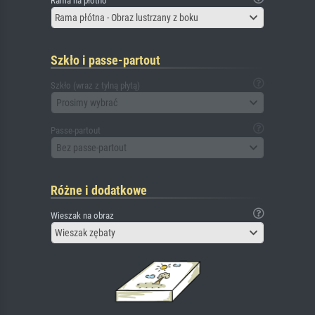
Rama na płótno
Rama płótna - Obraz lustrzany z boku
Szkło i passe-partout
Szkło (wraz z tylną płytą)
Prosimy wybrać
Passe-partout
Bez passe-partout
Różne i dodatkowe
Wieszak na obraz
Wieszak zębaty