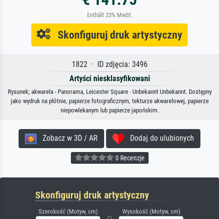
Enthält 23% MwSt.
Skonfiguruj druk artystyczny
1822 · ID zdjęcia: 3496
Artyści niesklasyfikowani
Rysunek; akwarela - Panorama, Leicester Square · Unbekannt Unbekannt. Dostępny
jako wydruk na płótnie, papierze fotograficznym, tekturze akwarelowej, papierze
niepowlekanym lub papierze japońskim.
Zobacz w 3D / AR
Dodaj do ulubionych
0 Recenzje
Skonfiguruj druk artystyczny
Szerokość (Motyw, cm)
Wysokość (Motyw, cm)