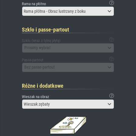
Rama na płótno
Rama płótna - Obraz lustrzany z boku
Szkło i passe-partout
Szkło (wraz z tylną płytą)
Prosimy wybrać
Passe-partout
Bez passe-partout
Różne i dodatkowe
Wieszak na obraz
Wieszak zębaty