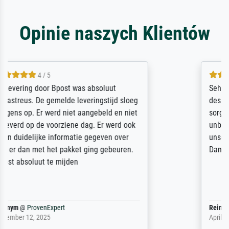
Opinie naszych Klientów
5 / 5
Sehr gute Qualität des Leinwanddrucks und
des Rahmens! Unser Bild wurde sehr
sorgfältig und sicher verpackt, so dass es
unbeschadet bei uns ankam. Es wird nicht
unser letzter Meisterdruck sein. Vielen
Dank!
Reinhold,
@
ProvenExpert
April 22, 2026