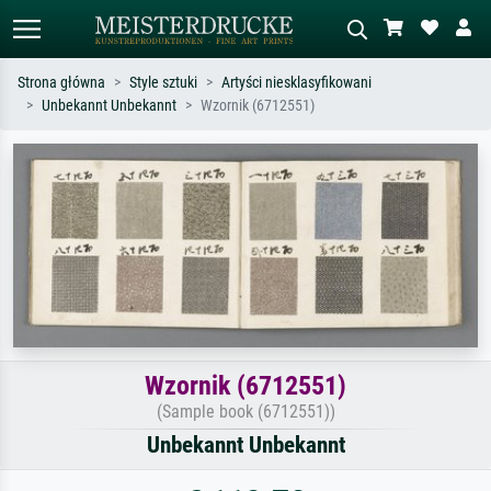
Strona główna
Style sztuki
Artyści niesklasyfikowani
Unbekannt Unbekannt
Wzornik (6712551)
Wyszukiwanie standardowe
Wyszukiwanie obrazów AI
Szukaj wg artysty, tytułu lub stylu – np.
Opisz scenę – np. zielona łąka,
Monet, Gwiaździsta noc,
abstrakcja z czerwienią, ciemny olej,
impresjonizm, fala Hokusaia, akt.
stojący akt obok drzewa.
Wzornik (6712551)
(Sample book (6712551))
Unbekannt Unbekannt