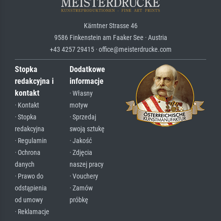
Kärntner Strasse 46
9586 Finkenstein am Faaker See · Austria
+43 4257 29415 · office@meisterdrucke.com
Stopka
Dodatkowe
redakcyjna i
informacje
kontakt
· Własny
· Kontakt
motyw
· Stopka
· Sprzedaj
redakcyjna
swoją sztukę
· Regulamin
· Jakość
· Ochrona
· Zdjęcia
danych
naszej pracy
· Prawo do
· Vouchery
odstąpienia
· Zamów
od umowy
próbkę
· Reklamacje