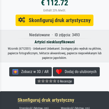
€ 112.72
Enthält 23% MwSt.
Skonfiguruj druk artystyczny
Niedatowane · ID zdjęcia: 3493
Artyści niesklasyfikowani
Wzornik (6712551) · Unbekannt Unbekannt. Dostępny jako wydruk na płótnie,
papierze fotograficznym, tekturze akwarelowej, papierze niepowlekanym lub
papierze japońskim.
Zobacz w 3D / AR
Dodaj do ulubionych
0 Recenzje
Skonfiguruj druk artystyczny
Szerokość (Motyw, cm)
Wysokość (Motyw, cm)