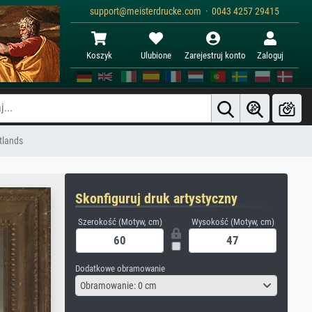
support@meisterdrucke.com · 0043 4257 29415
Koszyk
Ulubione
Zarejestruj konto
Zaloguj
tlands
Skonfiguruj druk artystyczny
Szerokość (Motyw, cm)
Wysokość (Motyw, cm)
Dodatkowe obramowanie
Obramowanie: 0 cm