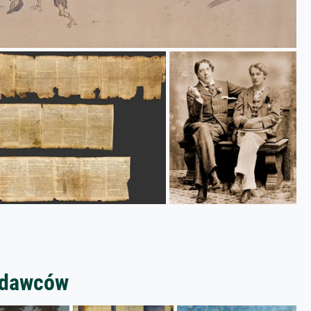
zedawców