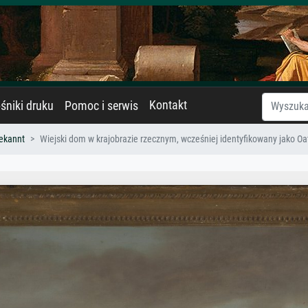
Kontakt
śniki druku
Pomoc i serwis
ekannt
Wiejski dom w krajobrazie rzecznym, wcześniej identyfikowany jako Oa