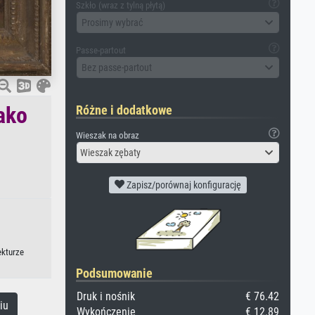
Szkło (wraz z tylną płytą)
Prosimy wybrać
Passe-partout
Bez passe-partout
ako
Różne i dodatkowe
Wieszak na obraz
Wieszak zębaty
Zapisz/porównaj konfigurację
ekturze
Podsumowanie
Druk i nośnik
€ 76.42
iu
Wykończenie
€ 12.89