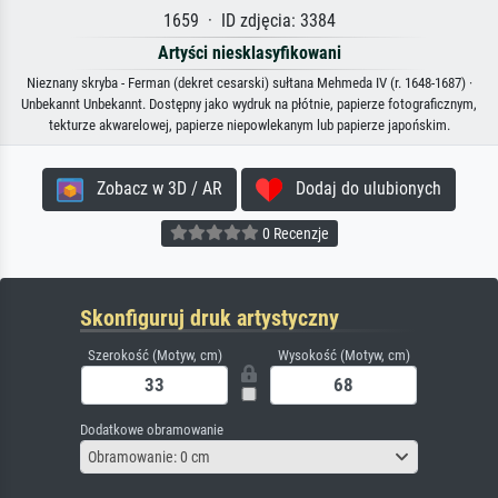
1659 · ID zdjęcia: 3384
Artyści niesklasyfikowani
Nieznany skryba - Ferman (dekret cesarski) sułtana Mehmeda IV (r. 1648-1687) ·
Unbekannt Unbekannt. Dostępny jako wydruk na płótnie, papierze fotograficznym,
tekturze akwarelowej, papierze niepowlekanym lub papierze japońskim.
Zobacz w 3D / AR
Dodaj do ulubionych
0 Recenzje
Skonfiguruj druk artystyczny
Szerokość (Motyw, cm)
Wysokość (Motyw, cm)
Dodatkowe obramowanie
Obramowanie: 0 cm