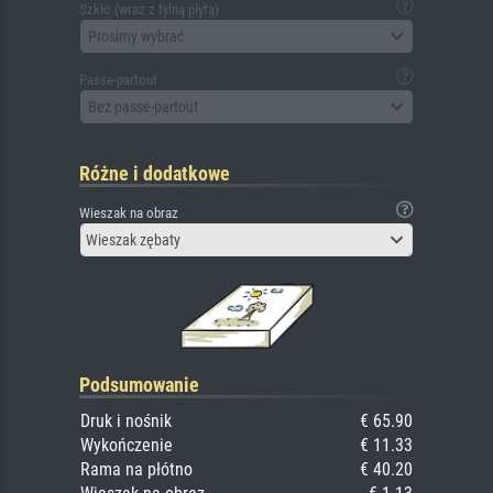
Szkło (wraz z tylną płytą)
Prosimy wybrać
Passe-partout
Bez passe-partout
Różne i dodatkowe
Wieszak na obraz
Wieszak zębaty
Podsumowanie
Druk i nośnik
€ 65.90
Wykończenie
€ 11.33
Rama na płótno
€ 40.20