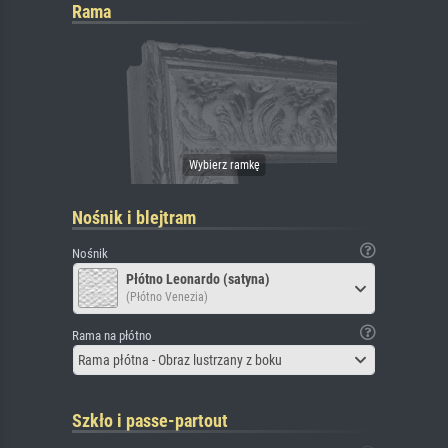
Rama
Nośnik i blejtram
Nośnik
Płótno Leonardo (satyna)
(Płótno Venezia)
Rama na płótno
Rama płótna - Obraz lustrzany z boku
Szkło i passe-partout