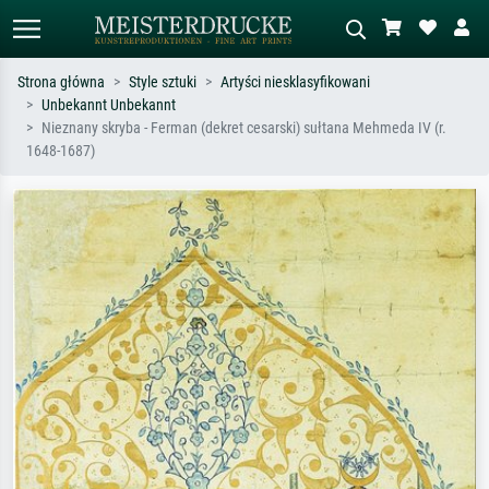
Strona główna
Style sztuki
Artyści niesklasyfikowani
Unbekannt Unbekannt
Wyszukiwanie standardowe
Wyszukiwanie obrazów AI
Nieznany skryba - Ferman (dekret cesarski) sułtana Mehmeda IV (r.
1648-1687)
Szukaj wg artysty, tytułu lub stylu – np.
Opisz scenę – np. zielona łąka,
Monet, Gwiaździsta noc,
abstrakcja z czerwienią, ciemny olej,
impresjonizm, fala Hokusaia, akt.
stojący akt obok drzewa.