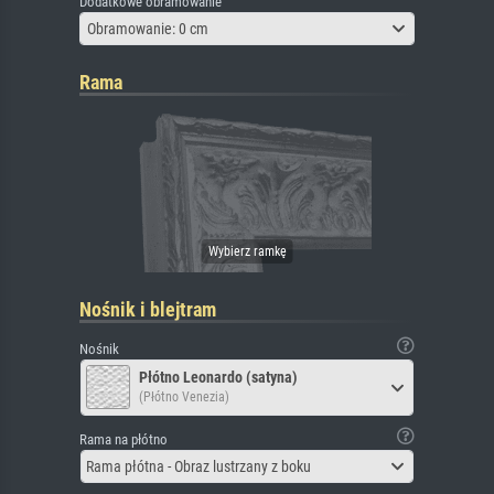
Dodatkowe obramowanie
Obramowanie: 0 cm
Rama
Nośnik i blejtram
Nośnik
Płótno Leonardo (satyna)
(Płótno Venezia)
Rama na płótno
Rama płótna - Obraz lustrzany z boku