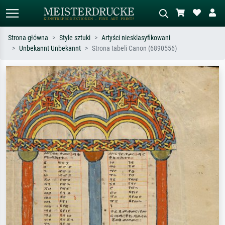
Strona główna
Style sztuki
Artyści niesklasyfikowani
Unbekannt Unbekannt
Strona tabeli Canon (6890556)
Wyszukiwanie standardowe
Wyszukiwanie obrazów AI
Szukaj wg artysty, tytułu lub stylu – np.
Opisz scenę – np. zielona łąka,
Monet, Gwiaździsta noc,
abstrakcja z czerwienią, ciemny olej,
impresjonizm, fala Hokusaia, akt.
stojący akt obok drzewa.