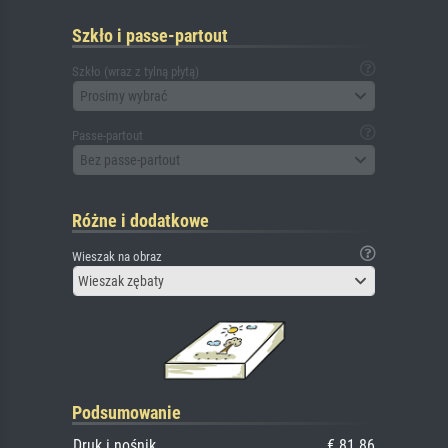
Szkło i passe-partout
Szkło (wraz z tylną płytą)
Prosimy wybrać
Passe-partout
Bez passe-partout
Różne i dodatkowe
Wieszak na obraz
Wieszak zębaty
Podsumowanie
Druk i nośnik
€ 81.86