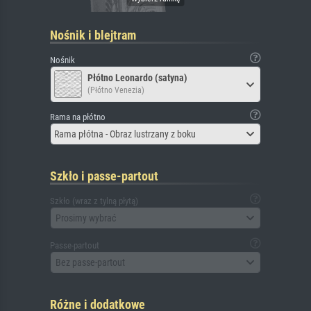
Nośnik i blejtram
Nośnik
Płótno Leonardo (satyna)
(Płótno Venezia)
Rama na płótno
Rama płótna - Obraz lustrzany z boku
Szkło i passe-partout
Szkło (wraz z tylną płytą)
Prosimy wybrać
Passe-partout
Bez passe-partout
Różne i dodatkowe