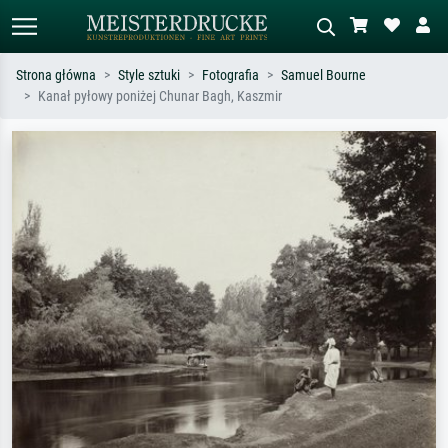
Strona główna
Style sztuki
Fotografia
Samuel Bourne
Kanał pyłowy poniżej Chunar Bagh, Kaszmir
Wyszukiwanie standardowe
Wyszukiwanie obrazów AI
Szukaj wg artysty, tytułu lub stylu – np.
Opisz scenę – np. zielona łąka,
Monet, Gwiaździsta noc,
abstrakcja z czerwienią, ciemny olej,
impresjonizm, fala Hokusaia, akt.
stojący akt obok drzewa.