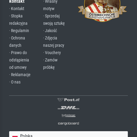
kontakt
· Własny
· Kontakt
motyw
· Stopka
· Sprzedaj
redakcyjna
swoją sztukę
· Regulamin
· Jakość
· Ochrona
· Zdjęcia
danych
naszej pracy
· Prawo do
· Vouchery
odstąpienia
· Zamów
od umowy
próbkę
· Reklamacje
· O nas
Polska