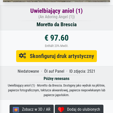
Uwielbiający anioł (1)
(An Adoring Angel (1))
Moretto da Brescia
€ 97.60
Enthält 23% MwSt.
Skonfiguruj druk artystyczny
Niedatowane · Öl auf Panel · ID zdjęcia: 2521
Późny renesans
Uwielbiający anioł (1) · Moretto da Brescia. Dostępny jako wydruk na płótnie,
papierze fotograficznym, tekturze akwarelowej, papierze niepowlekanym lub
papierze japońskim.
Zobacz w 3D / AR
Dodaj do ulubionych