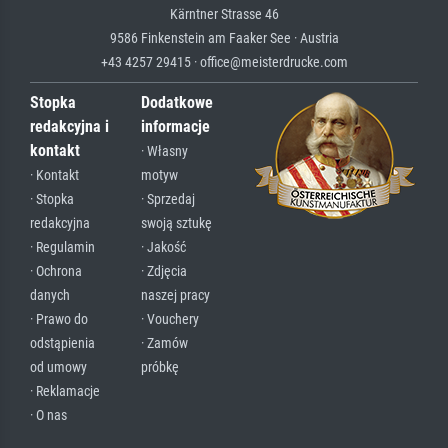
Kärntner Strasse 46
9586 Finkenstein am Faaker See · Austria
+43 4257 29415 · office@meisterdrucke.com
Stopka
Dodatkowe
redakcyjna i
informacje
kontakt
· Własny
· Kontakt
motyw
· Stopka
· Sprzedaj
redakcyjna
swoją sztukę
· Regulamin
· Jakość
· Ochrona
· Zdjęcia
danych
naszej pracy
· Prawo do
· Vouchery
odstąpienia
· Zamów
od umowy
próbkę
· Reklamacje
· O nas