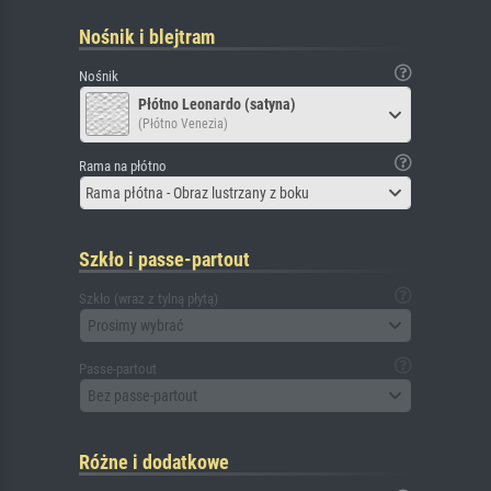
Nośnik i blejtram
Nośnik
Płótno Leonardo (satyna)
(Płótno Venezia)
Rama na płótno
Rama płótna - Obraz lustrzany z boku
Szkło i passe-partout
Szkło (wraz z tylną płytą)
Prosimy wybrać
Passe-partout
Bez passe-partout
Różne i dodatkowe