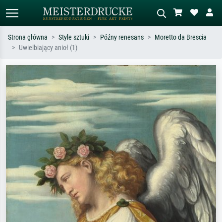
Strona główna
Style sztuki
Późny renesans
Moretto da Brescia
Uwielbiający anioł (1)
Wyszukiwanie standardowe
Wyszukiwanie obrazów AI
Szukaj wg artysty, tytułu lub stylu – np.
Opisz scenę – np. zielona łąka,
Monet, Gwiaździsta noc,
abstrakcja z czerwienią, ciemny olej,
impresjonizm, fala Hokusaia, akt.
stojący akt obok drzewa.